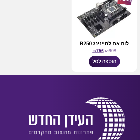
לוח אם למיינינג B250
₪
756
₪
908
הוספה לסל