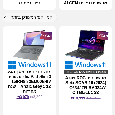
מחשבים ניידים AI GEN
ניידי גיימינג
מבצע!
מבצע!
מחשב נייד עם מסך מגע
מבצע BLACK NOVEMBER !
Lenovo IdeaPad Slim 3-
מחשב נייד Asus ROG
15IRH8 83EM00B4IV –
Strix SCAR 16 (2024)
צבע Arctic Grey – שנה
G634JZR-RA034W –
אחריות
צבע Off Black
₪
3,079
₪
3,292
₪
10,999
₪
13,130
מידע נוסף
מידע נוסף