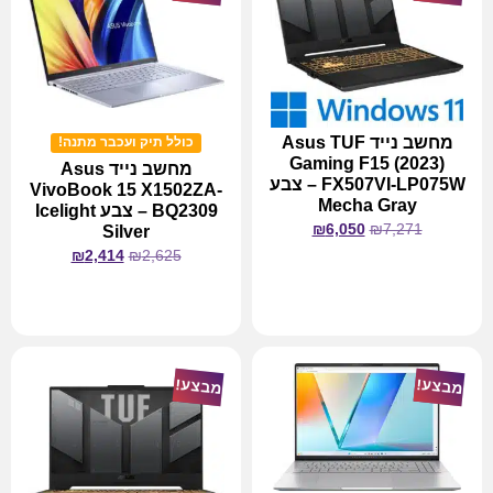
מחשב נייד Asus TUF
כולל תיק ועכבר מתנה!
Gaming F15 (2023)
מחשב נייד Asus
FX507VI-LP075W – צבע
VivoBook 15 X1502ZA-
Mecha Gray
BQ2309 – צבע Icelight
₪
6,050
₪
7,271
Silver
₪
2,414
₪
2,625
מידע נוסף
מידע נוסף
מבצע!
מבצע!