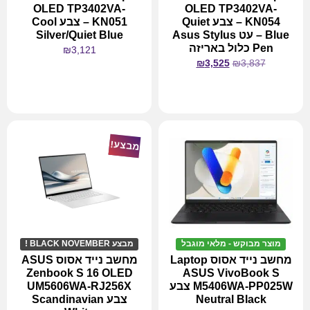
OLED TP3402VA-
OLED TP3402VA-
KN054 – צבע Quiet
KN051 – צבע Cool
Blue – עט Asus Stylus
Silver/Quiet Blue
Pen כלול באריזה
₪
3,121
₪
3,525
₪
3,837
מידע נוסף
מידע נוסף
מבצע!
מוצר מבוקש - מלאי מוגבל
מבצע BLACK NOVEMBER !
מחשב נייד אסוס Laptop
מחשב נייד אסוס ASUS
Zenbook S 16 OLED
ASUS VivoBook S
M5406WA-PP025W צבע
UM5606WA-RJ256X
Neutral Black
צבע Scandinavian