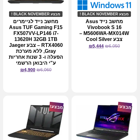
מבצע BLACK NOVEMBER !
מבצע BLACK NOVEMBER !
מחשב נייד Asus
מחשב נייד לגיימרים
Asus TUF Gaming F15
Vivobook S 16
FX507VV-LP146 i7-
M5606WA-MX014W –
צבע Cool Silver
13620H 32GB 1TB
RTX4060 – צבע Jaeger
₪
5,444
₪
6,050
Gray, ללא מערכת
הפעלה ו- 3 שנות אחריות
ע"י היבואן הרשמי
₪
4,900
₪
6,060
מידע נוסף
מידע נוסף
מבצע!
מבצע!