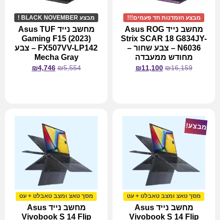
מבצע הזמדנות חד פעמים!!!
מבצע BLACK NOVEMBER !
מחשב נייד Asus ROG
מחשב נייד Asus TUF
Gaming F15 (2023)
Strix SCAR 18 G834JY-
N6036 – צבע שחור –
FX507VV-LP142 – צבע
מחודש ממעבדה
Mecha Gray
₪
4,746
₪
5,554
₪
11,100
₪
16,159
מידע נוסף
מידע נוסף
מבצע!
מסך טאצ ומצב טאבלט + עט
מסך טאצ ומצב טאבלט + עט
מחשב נייד Asus
מחשב נייד Asus
Vivobook S 14 Flip
Vivobook S 14 Flip