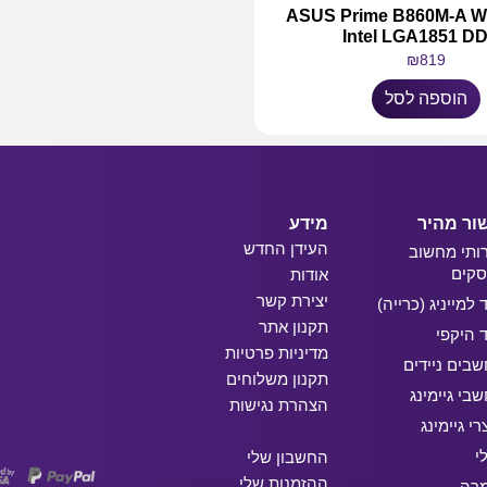
 אם ASUS Prime B860M-A WIFI
Intel LGA1851 D
₪
819
הוספה לסל
ור מהיר
מידע
העידן החדש
ותי מחשוב
קים
אודות
יצירת קשר
ד למייניג (כרייה)
תקנון אתר
ד היקפי
מדיניות פרטיות
בים ניידים
תקנון משלוחים
בי גיימינג
הצהרת נגישות
רי גיימינג
י
החשבון שלי
ההזמנות שלי
מרה