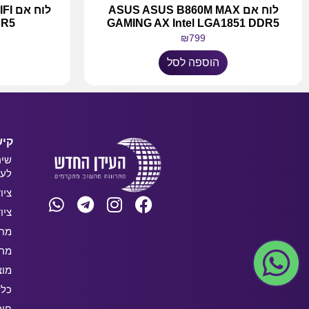
לוח אם ASUS ASUS B860M MAX
לוח
DR5
GAMING AX Intel LGA1851 DDR5
₪
799
הוספה לסל
קיש
שיר
לעס
ציו
ציו
מחש
מחש
מוצ
כלל
חו