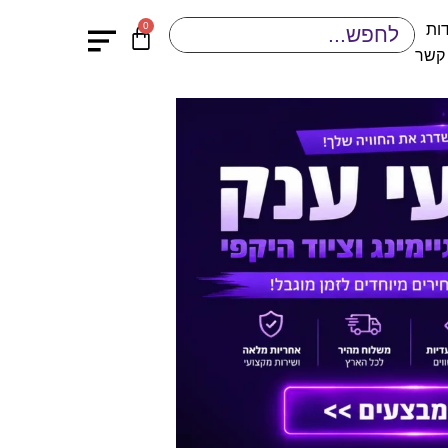
0
ות
 קשר