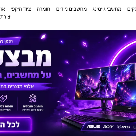
קים
מחשבי גיימינג
מחשבים ניידים
חומרה
ציוד היקפי
אוד
יצירת