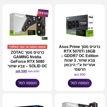
מבצע!
כרטיס מסך Asus Prime
מבצע השקה עד גמר המלאי!
RTX 5070Ti 16GB
כרטיס מסך ZOTAC
GDDR7 OC Edition –
GAMING Nvidia
צבע שחור, 3 שנות
GeForce RTX 5080
אחריות ע"י היבואן
SOLID OC – צבע שחור
הרשמי
₪
6,590
₪
6,600
₪
4,890
הוספה לסל
הוספה לסל