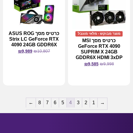
כרטיס מסך ASUS ROG
מוצר מבוקש - מלאי מוגבל
Strix LC GeForce RTX
כרטיס מסך MSI
4090 24GB GDDR6X
GeForce RTX 4090
₪
9,989
₪
10,807
SUPRIM X 24GB
GDDR6X HDMI 3xDP
₪
9,585
₪
9,998
מידע נוסף
מידע נוסף
←
8
7
6
5
4
3
2
1
→