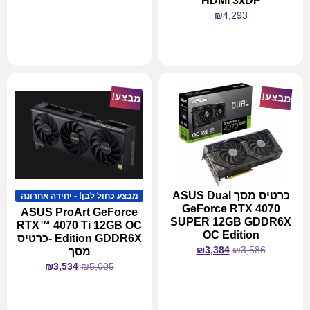
HDMI 3xDP
₪
4,293
מידע נוסף
מידע נוסף
מבצע!
מבצע!
כרטיס מסך ASUS Dual
מבצע כחול לבן! - יחידה אחרונה
GeForce RTX 4070
ASUS ProArt GeForce
SUPER 12GB GDDR6X
RTX™ 4070 Ti 12GB OC
OC Edition
Edition GDDR6X -כרטיס
₪
3,384
₪
3,586
מסך
₪
3,534
₪
5,005
מידע נוסף
מידע נוסף