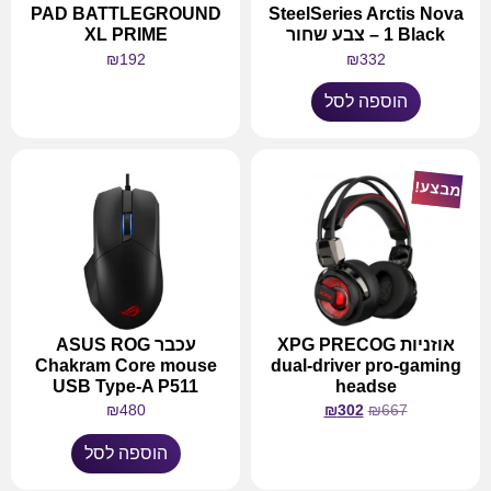
PAD BATTLEGROUND
SteelSeries Arctis Nova
1 Black – צבע שחור
XL PRIME
₪
192
₪
332
הוספה לסל
מידע נוסף
מבצע!
אוזניות XPG PRECOG
עכבר ASUS ROG
Chakram Core mouse
dual-driver pro-gaming
USB Type-A P511
headse
₪
480
₪
302
₪
667
הוספה לסל
מידע נוסף