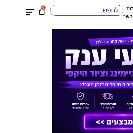
0
ות
 קשר