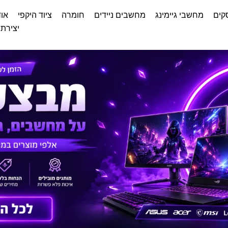
קים
מחשבי גיימינג
מחשבים ניידים
חומרה
ציוד היקפי
אוד
יצירת