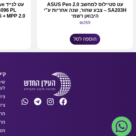
עט סטיילוס למחשב ASUS Pen 2.0
עט 
SA203H – צבע שחור, שנה אחריות ע"י
4096 PL
היבואן רשמי
.5 + MPP 2.0
₪
269
הוספה לסל
קיש
שיר
לעס
ציו
ציו
מחש
מחש
מוצ