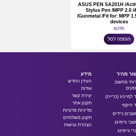
לנייד ASUS PEN SA201H /Active
Stylus Pen /MPP 2.0 /
/Gunmetal /Fit for: MPP 1
devices
₪
295
הוספה לסל
ור מהיר
מידע
העידן החדש
ותי מחשוב
קים
אודות
יצירת קשר
ד למייניג (כרייה)
תקנון אתר
ד היקפי
מדיניות פרטיות
בים ניידים
תקנון משלוחים
בי גיימינג
הצהרת נגישות
רי גיימינג