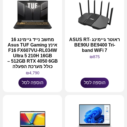
ראוטר גיימינג ASUS RT-
מחשב נייד גיימינג 16
BE90U BE9400 Tri-
אינץ Asus TUF Gaming
F16 FX607VU-RL034W
band WiFi 7
Ultra 5 210H 16GB
₪
875
512GB RTX 4050 6GB –
כולל מערכת הפעלה
₪
4,790
הוספה לסל
הוספה לסל