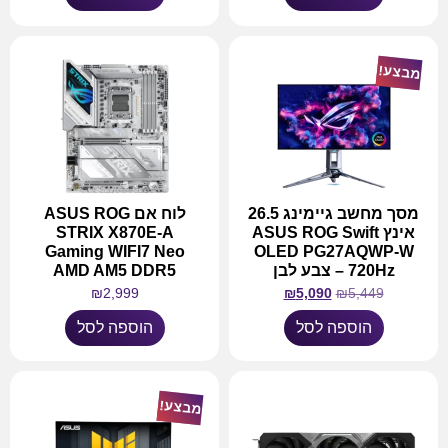
מבצע!
מסך מחשב גיימינג 26.5
לוח אם ASUS ROG
אינץ ASUS ROG Swift
STRIX X870E-A
Gaming WIFI7 Neo
OLED PG27AQWP-W
720Hz – צבע לבן
AMD AM5 DDR5
₪
2,999
₪
5,090
₪
5,449
הוספה לסל
הוספה לסל
מבצע!