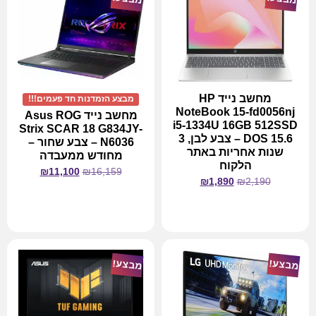
מחשב נייד HP
מבצע הזמדנות חד פעמים!!!
NoteBook 15-fd0056nj
מחשב נייד Asus ROG
i5-1334U 16GB 512SSD
Strix SCAR 18 G834JY-
DOS 15.6 – צבע לבן, 3
N6036 – צבע שחור –
שנות אחריות באתר
מחודש ממעבדה
הלקוח
₪
11,100
₪
16,159
₪
1,890
₪
2,190
מידע נוסף
מידע נוסף
מבצע!
מבצע!