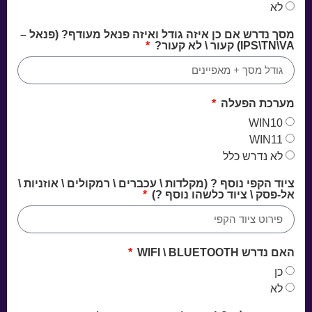
לא
מסך נדרש אם כן איזה גודל ואיזה פנאל מעודף? (פנאל –
IPS\TN\VA) קעור \ לא קעור?
מערכת הפעלה
WIN10
WIN11
לא נדרש כלל
ציוד הקפי נוסף ? (מקלדות \ עכברים \ רמקולים \ אוזניות \
אל-פסק \ ציוד כלשהו נוסף ?)
האם נדרש WIFI \ BLUETOOTH
כן
לא