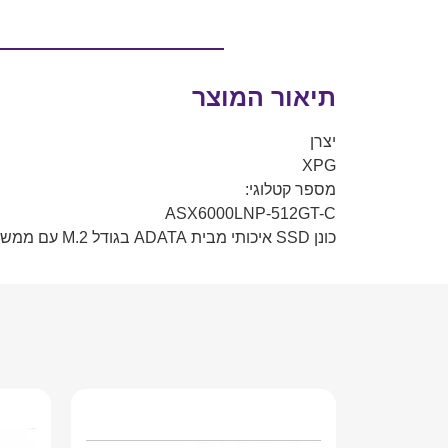
תיאור המוצר
יצרן
XPG
מספר קטלוגי:
ASX6000LNP-512GT-C
כונן SSD איכותי מבית ADATA בגודל M.2 עם ממשק PCI Express בטכנולוגית NVME ובנפח של 512GB