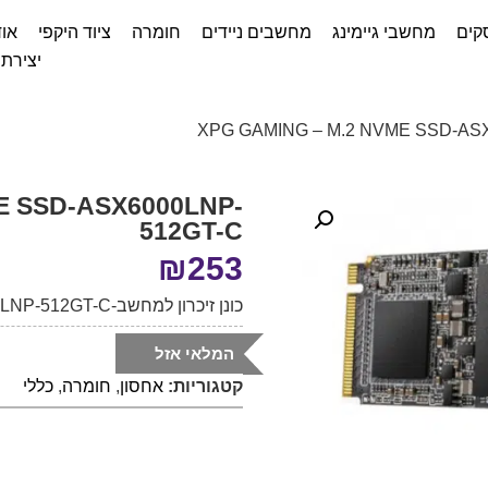
קים
מחשבי גיימינג
מחשבים ניידים
חומרה
ציוד היקפי
אוד
יצירת
E SSD-ASX6000LNP-
512GT-C
₪
253
כונן זיכרון למחשב-ASX6000LNP-512GT-C
המלאי אזל
קטגוריות:
אחסון
,
חומרה
,
כללי