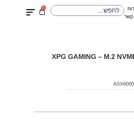
0
ות
 קשר
XPG GAMING – M.2 NVM