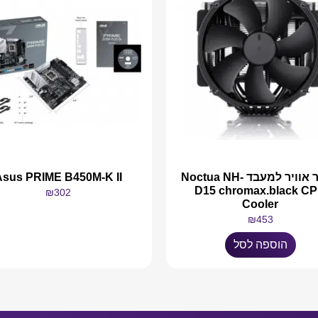
קירור אוויר למעבד Noctua NH-
Asus PRIME B450M-K II
D15 chromax.black C
₪
302
Cooler
₪
453
מידע נוסף
הוספה לסל