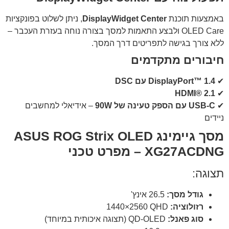
באמצעות תוכנת
DisplayWidget Center
, ניתן לשלוט בפונקציות
OLED Care ולבצע התאמות למסך בצורה נוחה בעזרת העכבר –
ללא צורך בגישה לתפריטים דרך המסך.
חיבורים מתקדמים
✔
DisplayPort™ 1.4 עם DSC
HDMI® 2.1
✔
✔
USB-C עם הספק טעינה של 90W
– אידיאלי למחשבים
ניידים
מסך גיימינג ASUS ROG Strix OLED
XG27ACDNG – מפרט טכני
תצוגה:
גודל מסך:
26.5 אינץ'
רזולוציה:
QHD ‏2560×1440
סוג פאנל:
QD-OLED (תצוגה איכותית במיוחד)