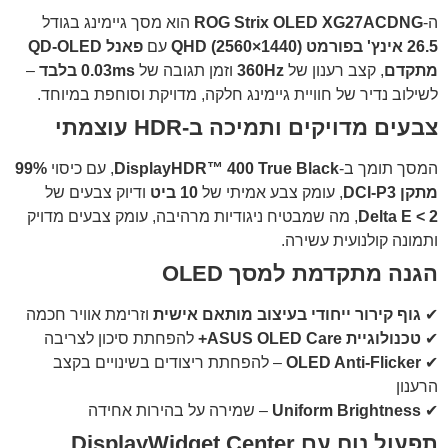
ה-
ROG Strix OLED XG27ACDNG
הוא מסך גיימינג בגודל
26.5 אינץ' בפורמט QHD (2560×1440)
עם
פאנל QD-OLED
מתקדם
, קצב רענון של
360Hz
וזמן תגובה של
0.03ms בלבד
–
לשילוב נדיר של חוויית גיימינג חלקה, מדויקת וסוחפת במיוחד.
צבעים מדויקים ותמיכה ב-HDR עוצמתי
המסך תומך ב-
DisplayHDR™ 400 True Black
, עם כיסוי
99%
מתקן DCI-P3
, עומק צבע אמיתי של
10 ביט
ודיוק צבעים של
Delta E < 2
, מה שמבטיח ניגודיות מרהיבה, עומק צבעים מדויק
ותמונה קולנועית עשירה.
הגנה מתקדמת למסך OLED
✔
גוף קירור ייחודי בעיצוב מותאם אישית
וזרימת אוויר חכמה
✔
טכנולוגיית ASUS OLED Care+
להפחתת סיכון לצריבה
✔
OLED Anti-Flicker
– להפחתת ריצודים בשינויים בקצב
הרענון
✔
Uniform Brightness
– שמירה על בהירות אחידה
תפעול נוח עם DisplayWidget Center