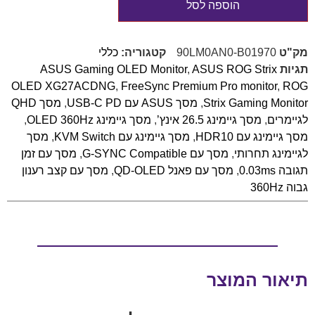
הוספה לסל
מק"ט
90LM0AN0-B01970
קטגוריה:
כללי
תגיות
ASUS ROG Strix
,
ASUS Gaming OLED Monitor
OLED XG27ACDNG
,
FreeSync Premium Pro monitor
,
ROG
Strix Gaming Monitor
,
מסך ASUS עם USB-C PD
,
מסך QHD
לגיימרים
,
מסך גיימינג 26.5 אינץ’
,
מסך גיימינג OLED 360Hz
,
מסך גיימינג עם HDR10
,
מסך גיימינג עם KVM Switch
,
מסך
לגיימינג תחרותי
,
מסך עם G-SYNC Compatible
,
מסך עם זמן
תגובה 0.03ms
,
מסך עם פאנל QD-OLED
,
מסך עם קצב רענון
גבוה 360Hz
תיאור המוצר