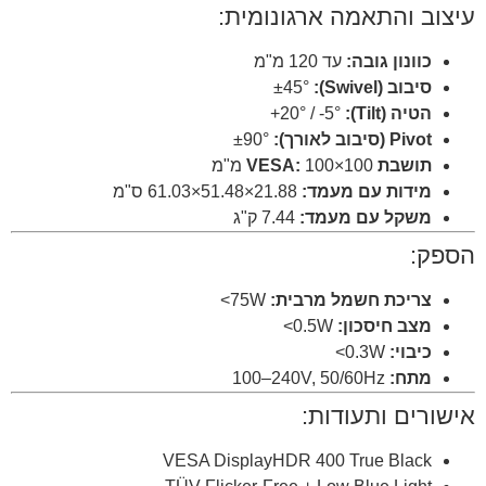
עיצוב והתאמה ארגונומית:
כוונון גובה:
עד 120 מ"מ
סיבוב (Swivel):
‎±45°
הטיה (Tilt):
‎+20° / -5°
Pivot (סיבוב לאורך):
‎±90°
תושבת VESA:
‎100×100 מ"מ
מידות עם מעמד:
‎61.03×51.48×21.88 ס"מ
משקל עם מעמד:
‎7.44 ק"ג
הספק:
צריכת חשמל מרבית:
‎<75W
מצב חיסכון:
‎<0.5W
כיבוי:
‎<0.3W
מתח:
‎100–240V, 50/60Hz
אישורים ותעודות:
VESA DisplayHDR 400 True Black