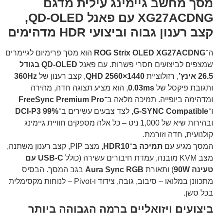
מסך מחשב גיימינג עילית מדגם
XG27ACDNG עם פאנל QD-OLED,
קצב רענון גבוה וביצועי HDR מדהימים
ה־
ROG Strix OLED XG27ACDNG
הוא מסך פרימיום לגיימרים
שמצפים לביצועים חסרי פשרות. עם פאנל
QD-OLED בגודל
26.5 אינץ’
, רזולוציית
QHD 2560×1440
, קצב רענון של
360Hz
ותגובת פיקסל של
0.03ms
, הוא מציע תצוגה חדה, מהירה
ומדהימה ביופייה. תמיכה מלאה ב־
FreeSync Premium Pro
ו־
G-SYNC Compatible
, לצד צבעים עשירים ב־
99% DCI-P3
ובהירות שיא של 1,000 ניט – כל אלה מספקים חוויית גיימינג
קולנועית, חדה וזורמת.
המסך מגיע עם
תמיכה ב־HDR10
, מצב PIP, קצב רענון משתנה,
מצב KVM מובנה, עמדת חיבורים עשירה (כולל
USB-C עם
טעינה 90W
) ותאורת
Aura Sync RGB
בגב המסך. הבסיס
מתכוונן במלואו – סיבוב, גובה, צידוד ו-Pivot – לנוחות מקסימלית
בכל סשן.
ביצועים ויזואליים ברמה הגבוהה ביותר