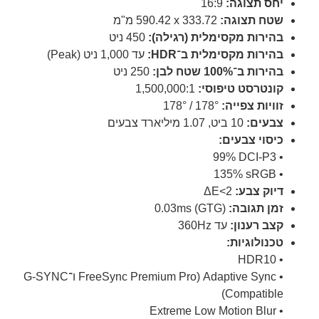
יחס תצוגה:
16:9
שטח תצוגה:
‎590.42 x 333.72 מ"מ
בהירות מקסימלית (רגילה):
‎450 ניט
בהירות מקסימלית ב־HDR:
עד ‎1,000 ניט (Peak)
בהירות ב־100% שטח לבן:
‎250 ניט
קונטרסט טיפוסי:
‎1,500,000:1
זוויות צפייה:
‎178° / 178°
צבעים:
10 ביט, ‎1.07 מיליארד צבעים
כיסוי צבעים:
• ‎99% DCI-P3
• ‎135% sRGB
דיוק צבע:
ΔE<2
זמן תגובה:
‎0.03ms (GTG)
קצב רענון:
עד 360Hz
טכנולוגיות:
• HDR10
• Adaptive Sync (FreeSync Premium Pro ו־G-SYNC
Compatible)
• Extreme Low Motion Blur