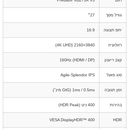
גודל מסך
27״
יחס תצוגה
16:9
רזולוציה
3840×2160 (4K UHD)
קצב ריענון
160Hz (HDMI / DP)
סוג פאנל
Agile-Splendor IPS
זמן תגובה
1ms / 0.5ms (GtG מינ׳)
בהירות
400 ניט (HDR Peak)
VESA DisplayHDR™ 400
HDR