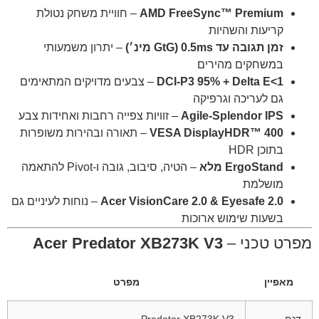
AMD FreeSync™ Premium
– חוויית משחק נטולת
קריעות והשהיות
זמן תגובה עד 0.5ms (GtG מינ׳)
– יתרון משמעותי
במשחקים מהירים
DCI-P3 95% + Delta E<1
– צבעים מדויקים המתאימים
גם לעריכה וגרפיקה
Agile-Splendor IPS
– זוויות צפייה רחבות ואחידות צבע
VESA DisplayHDR™ 400
– תאורה ובהירות משופרות
בתוכן HDR
ErgoStand מלא
– הטיה, סיבוב, גובה ו-Pivot להתאמה
מושלמת
Acer VisionCare 2.0 & Eyesafe 2.0
– נוחות לעיניים גם
בשעות שימוש ארוכות
מפרט טכני –
Acer Predator XB273K V3
מאפיין
מפרט
דגם
Predator XB273K V3