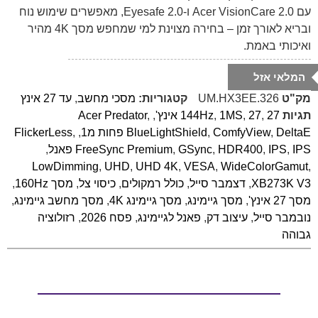
עם Acer VisionCare 2.0 ו-Eyesafe 2.0, מאפשרים שימוש נוח
ובריא לאורך זמן – בחירה מצוינת למי שמחפש מסך 4K מהיר
ואיכותי באמת.
המלאי אזל
מק"ט
UM.HX3EE.326
קטגוריות:
מסכי מחשב
,
עד 27 אינץ
תגיות
27 אינץ'
,
27
,
1MS
,
144Hz
,
,
Acer Predator
DeltaE פחות מ1
,
ComfyView
,
BlueLightShield
,
,
FlickerLess
IPS פאנל
,
IPS
,
HDR400
,
GSync
,
FreeSync Premium
,
LowDimming
,
UHD
,
UHD 4K
,
VESA
,
WideColorGamut
,
XB273K V3
,
דצמבר סייל
,
כולל רמקולים
,
כיסוי צל
,
מסך 160Hz
,
מסך 27 אינץ'
,
מסך גיימינג
,
מסך גיימינג 4K
,
מסך מחשב גיימינג
,
נובמבר סייל
,
עיצוב דק
,
פאנל לגיימינג
,
פסח 2026
,
רזולוציה
גבוהה