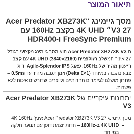
תיאור המוצר
מסך גיימינג "
Acer Predator XB273K
V3
27״ 4K UHD בקצב 160Hz עם
FreeSync Premium ו-HDR400
ה-
Acer Predator XB273K V3
הוא מסך גיימינג מקצועי בגודל
27 אינץ’ המשלב
רזולוציית 4K UHD (3840×2160)
עם
קצב
ריענון מהיר של 160Hz
, פאנל
Agile-Splendor IPS
, דיוק
צבעים גבוה במיוחד (
Delta E<1
) וזמן תגובה מהיר עד
0.5ms
–
פתרון מושלם לגיימרים תחרותיים וליוצרים שדורשים איכות ללא
פשרות.
יתרונות עיקריים של
Acer Predator XB273K
V3
מסך גיימינג Acer Predator XB273K V3 27 אינץ' 4K 160Hz
4K UHD ב-160Hz
– חדות יוצאת דופן עם תנועה חלקה
במיוחד