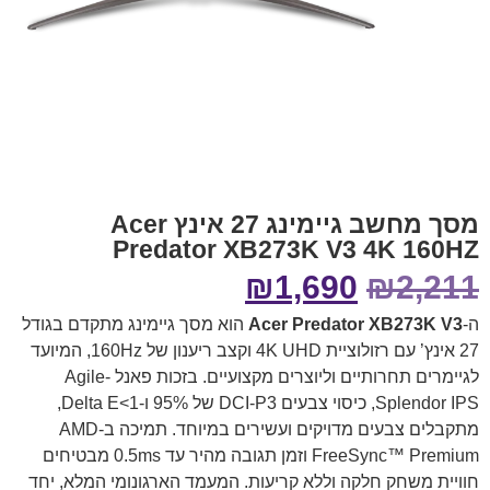
מסך מחשב גיימינג 27 אינץ Acer
Predator XB273K V3 4K 160HZ
₪
1,690
₪
2,211
ה-
Acer Predator XB273K V3
הוא מסך גיימינג מתקדם בגודל
27 אינץ’ עם רזולוציית 4K UHD וקצב ריענון של 160Hz, המיועד
לגיימרים תחרותיים וליוצרים מקצועיים. בזכות פאנל Agile-
Splendor IPS, כיסוי צבעים DCI-P3 של 95% ו-Delta E<1,
מתקבלים צבעים מדויקים ועשירים במיוחד. תמיכה ב-AMD
FreeSync™ Premium וזמן תגובה מהיר עד 0.5ms מבטיחים
חוויית משחק חלקה וללא קריעות. המעמד הארגונומי המלא, יחד