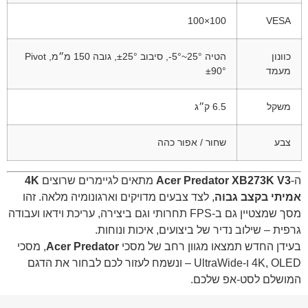
100×100
VESA
כוונון
הטיה ‎-5°~25°, סיבוב ±25°, גובה 150 מ״מ, Pivot
מעמד
±90°
משקל
6.5 ק״ג
צבע
שחור / אפור כהה
ה-
Acer Predator XB273K V3
מתאים לגיימרים שרוצים
4K
אמיתי בקצב גבוה
, לצד צבעים מדויקים וארגונומיה מלאה. זהו
מסך שמצטיין גם ב-FPS תחרותי וגם ביצירה, עריכת וידאו ועבודה
גרפית – שילוב נדיר של ביצועים, איכות ונוחות.
בעידן החדש תמצאו מגוון רחב של מסכי
Acer Predator
, מסכי
4K, OLED ו-UltraWide – ונשמח לעזור לכם לבחור את הדגם
המושלם לסט-אפ שלכם.