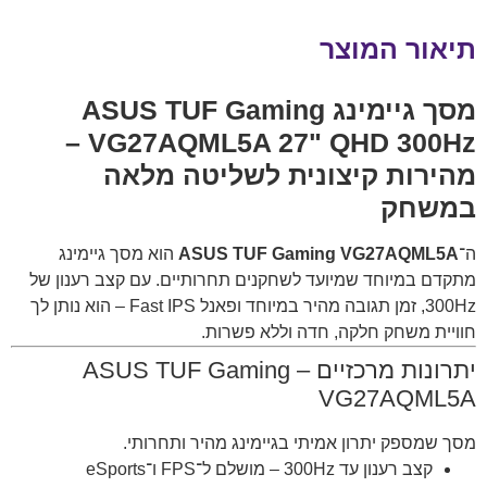
תיאור המוצר
מסך גיימינג ASUS TUF Gaming
VG27AQML5A 27" QHD 300Hz –
מהירות קיצונית לשליטה מלאה
במשחק
ה־
ASUS TUF Gaming VG27AQML5A
הוא מסך גיימינג
מתקדם במיוחד שמיועד לשחקנים תחרותיים. עם קצב רענון של
300Hz, זמן תגובה מהיר במיוחד ופאנל Fast IPS – הוא נותן לך
חוויית משחק חלקה, חדה וללא פשרות.
יתרונות מרכזיים – ASUS TUF Gaming
VG27AQML5A
מסך שמספק יתרון אמיתי בגיימינג מהיר ותחרותי.
קצב רענון עד 300Hz – מושלם ל־FPS ו־eSports