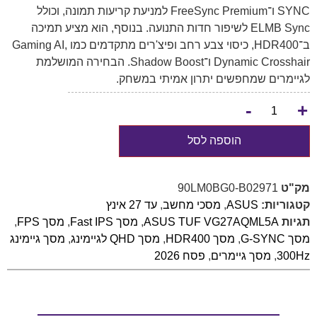
SYNC ו־FreeSync Premium למניעת קריעות תמונה, וכולל
ELMB Sync לשיפור חדות התנועה. בנוסף, הוא מציע תמיכה
ב־HDR400, כיסוי צבע רחב ופיצ'רים מתקדמים כמו Gaming AI,
Dynamic Crosshair ו־Shadow Boost. הבחירה המושלמת
לגיימרים שמחפשים יתרון אמיתי במשחק.
-
+
הוספה לסל
מק"ט
90LM0BG0-B02971
קטגוריות:
ASUS
,
מסכי מחשב
,
עד 27 אינץ
תגיות
ASUS TUF VG27AQML5A
,
מסך Fast IPS
,
מסך FPS
,
מסך G-SYNC
,
מסך HDR400
,
מסך QHD לגיימינג
,
מסך גיימינג
300Hz
,
מסך גיימרים
,
פסח 2026