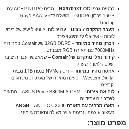
כרטיס גרפי RX9700XT OC
– מבית ACER NITRO עם
16GB זיכרון GDDR6 – מושלם ל־AAA, VR ו־Ray
Tracing.
מעבד מתקדם Ultra 7
– עם יכולות AI וניצול יעיל של ריבוי
ליבות – אידיאלי לגיימינג ויצירה.
זיכרון מהיר במיוחד
– 32GB DDR5 של Corsair במהירות
7000MHz עם תאורת RGB מובנית.
קירור נוזלי מתקדם של Corsair
– שמאפשר עבודה יציבה
ושקטה לאורך שעות.
אחסון מהיר במיוחד
– דיסק NVMe בנפח 1TB מבית
Western Digital – טעינה מהירה של מערכות, משחקים
וקבצים.
לוח אם איכותי
– ASUS Prime B860M-A-CSM – מתאים
לשדרוגים עתידיים.
מארז מרהיב עם תאורת ARGB
– ANTEC CX300
בעיצוב עוצמתי, זרימת אוויר מעולה ותאורת גיימינג.
מפרט מוצר: