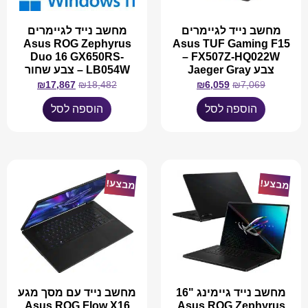
מחשב נייד לגיימרים
מחשב נייד לגיימרים
Asus ROG Zephyrus
Asus TUF Gaming F15
Duo 16 GX650RS-
FX507Z-HQ022W –
צבע Jaeger Gray
LB054W – צבע שחור
₪
17,867
₪
18,482
₪
6,059
₪
7,069
הוספה לסל
הוספה לסל
מבצע!
מבצע!
מחשב נייד גיימינג "16
מחשב נייד עם מסך מגע
Asus ROG Flow X16
Asus ROG Zephyrus