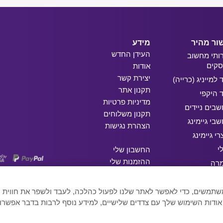
ור מהיר
מידע
העידן החדש
ותי מחשוב
קים
אודות
יצירת קשר
ד למייניג (כרייה)
תקנון אתר
ד היקפי
מדיניות פרטיות
בים ניידים
תקנון משלוחים
בי גיימינג
הצהרת נגישות
רי גיימינג
י
החשבון שלי
ההזמנות שלי
מרה
המועדפים שלי
ג
 המשתמשים, כדי לאפשר לאתר שלנו לפעול כהלכה, לעבד ולשפר את חווי
 אודות השימוש שלך עם צדדים שלישיים, למידע נוסף לרבות בדבר אפשרו