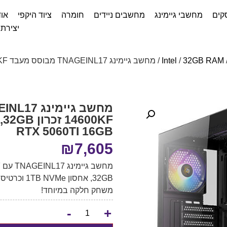
קים
מחשבי גיימינג
מחשבים ניידים
חומרה
ציוד היקפי
אוד
יצירת
Intel
/
32GB RAM
RTX 5060TI 16GB
₪
7,605
משחק חלקה במיוחד!
-
+