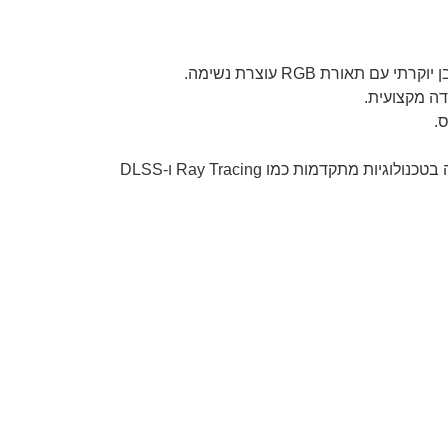
Nvidia GeForce RTX 5060 Ti OC Edition 16GB – רזולוציות גבוהות, גרפיקה חלקה ותמיכה בטכנולוגיות מתקדמות כמו Ray Tracing ו-DLSS