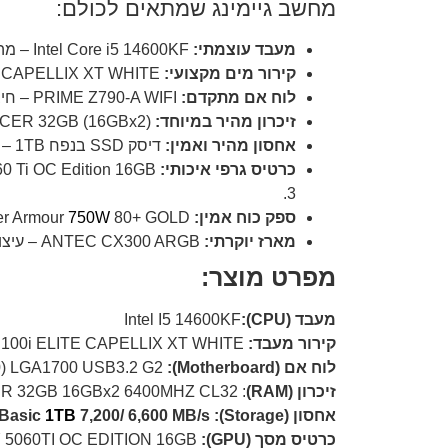
מחשב גיימינג שמתאים לכולם:
מעבד עוצמתי:
Intel Core i5 14600KF – מהיר, חזק ומותאם להרצת משחקים ויישומים תובעניים בצורה חלקה.
קירור מים מקצועי:
CORSAIR iCUE H100i ELITE CAPELLIX XT WHITE – קירור מים איכותי ושקט בעיצוב לבן יוקרתי עם תאורת RGB עוצרת נשימה.
לוח אם מתקדם:
PRIME Z790-A WIFI – חיבורים מהירים, תמיכה בזיכרון DDR5, ויציבות מושלמת לגיימינג ולעבודה מקצועית.
זיכרון מהיר במיוחד:
XPG LANCER 32GB (16GBx2) במהירות 6400MHz – לביצועים מקסימליים גם תחת עומס.
אחסון מהיר ואמין:
דיסק SSD בנפח 1TB – זמני טעינה שוברי שיאים.
כרטיס גרפי איכותי:
3.
ספק כוח אמין:
1StPlayer Armour
80+ GOLD – עוצמה, שקט ויעילות מירבית.
750W
מארז יוקרתי:
ANTEC CX300 ARGB – עיצוב מרהיב, זרימת אוויר אופטימלית ותאורת RGB מודרנית.
מפרט מוצר:
מעבד (CPU):
Intel I5 14600KF
קירור מעבד:
CORSAIR iCUE H100i ELITE CAPELLIX XT WHITE
לוח אם (Motherboard):
) LGA1700 USB3.2 G2
זיכרון (RAM)
: XPG LANCER 32GB 16GBx2 6400MHZ CL32
אחסון (Storage): Kioxia Exceria Basic
7,200/ 6,600 MB/s
1TB
כרטיס מסך (GPU):
Nvidia GIGABYTE ASUS / ZOTAC / PNY 5060TI OC EDITION 16GB