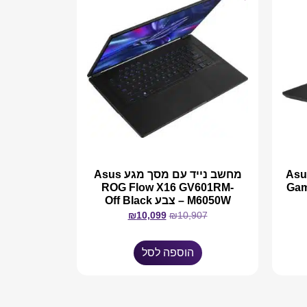
ים Asus TUF
מחשב נייד עם מסך מגע Asus
ROG Flow X16 GV601RM-
Gam
M6050W – צבע Off Black
₪
10,099
₪
10,907
הוספה לסל