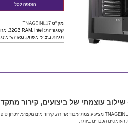
הוספה לסל
מק"ט
TNAGEINL17
קטגוריות:
Intel
,
32GB RAM
,
מחשב
תגיות
ביצועי משחק
,
מארז גיימינג
,
המחשב המושלם לכל גיימר רציני במחיר מצחיק TNAGEINL17 מציע עוצמת עיבוד אדירה, קיר
 העומסים הכבדים ביותר.