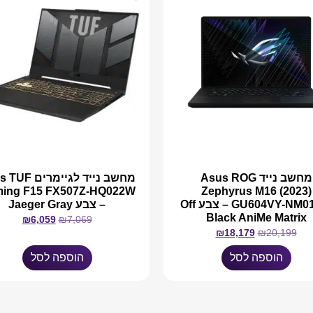
מחשב נייד Asus ROG
מחשב נייד לגיימר
ing F15 FX507Z-HQ022W
Zephyrus M16 (2023)
GU604VY-NM013W – צבע Off
– צבע Jaeger Gray
Black AniMe Matrix
₪
6,059
₪
7,069
₪
18,179
₪
20,199
הוספה לסל
הוספה לסל