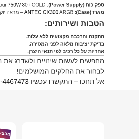
ספק כוח (Power Supply):
1StPlayer Armour
80+ GOLD
750W
מארז (Case)
:
ARGB – מראה יוקרתי, זרימת אוויר חזקה, תאורת RGB נשלטת
ANTEC CX300
הטבות ושירותים:
התקנה והרכבה מקצועית ללא עלות.
בדיקת יציבות מלאה לפני המסירה.
אחריות על כל רכיב לפי תנאי היצרן.
מחפשים לעשות שינויים ולשדרג את 
לבחור את החלקים המושלמים!
אל תחכו – התקשרו עכשיו
-4467473
מבצע