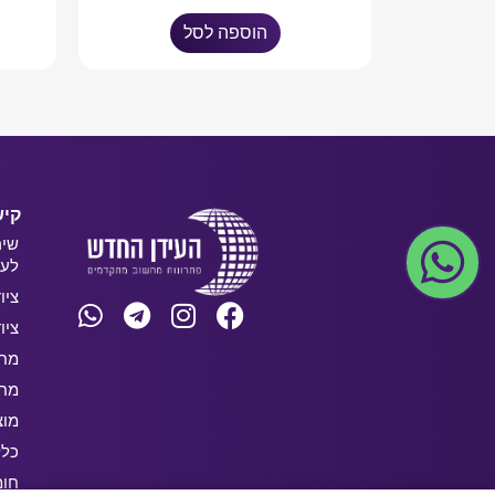
הוספה לסל
קיש
שיר
לעס
ציו
ציו
מחש
מחש
מוצ
כלל
חו