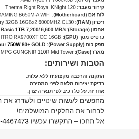
קירור מעבד:
ThermalRIght Royal KNight 120
לוח אם (Motherboard):
ASUS TUF GAMING B650M-A WIFI
זיכרון (RAM)
: Kingston Fury 32GB 16GBx2 6000MHZ CL30
אחסון (Storage):Kioxia Exceria Basic
7,200/ 6,600 MB/s
1TB
כרטיס מסך (GPU):
ACER NITRO RX9700XT OC 16GB
ספק כוח (Power Supply): 1StPlayer Armour
80+ GOLD
750W
מארז (Case)
: MSI MPG GUNGNIR 110R Mid Tower
הטבות ושירותים:
התקנה והרכבה מקצועית ללא עלות.
בדיקת יציבות מלאה לפני המסירה.
אחריות על כל רכיב לפי תנאי היצרן.
מחפשים לעשות שינויים ולשדרג את 
לבחור את החלקים המושלמים!
אל תחכו – התקשרו עכשיו
-4467473