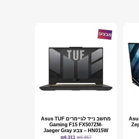
מבצע!
ים Asus ROG
מחשב נייד לגיימרים Asus TUF
Gaming F15 FX507ZM-
Ze
HN015W – צבע Jaeger Gray
₪
6,311
₪
6,867