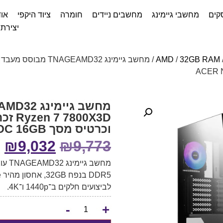
קים
מחשבי גיימינג
מחשבים ניידים
חומרה
ציוד היקפי
אוד
יצירת
AMD
/
32GB RAM
וכרטיס מסך ACER NITRO RX9700XT OC 16GB
₪
9,032
₪
9,773
לביצועים חלקים ב־1440p ו־4K.
-
+