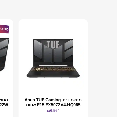
מבצע
מחשב נייד Asus TUF Gaming
F15 FX507ZV4-HQ065 אסוס
022W
₪
6,564