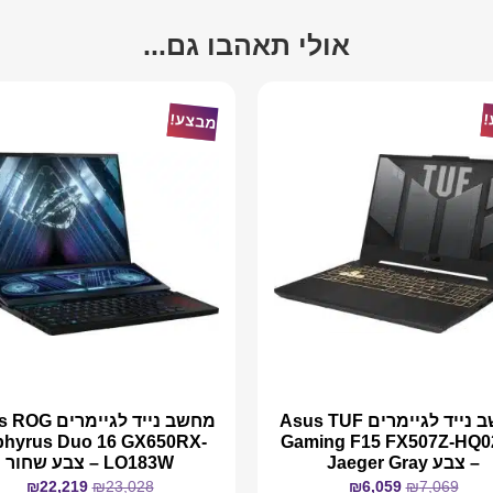
אולי תאהבו גם...
!
מבצע!
מחשב נייד לגיימרים Asus TUF
מחשב נייד לגיימר
phyrus Duo 16 GX650RX-
Gaming F15 FX507Z-HQ
– צבע Jaeger Gray
LO183W – צבע שחור
₪
22,219
₪
23,028
₪
6,059
₪
7,069