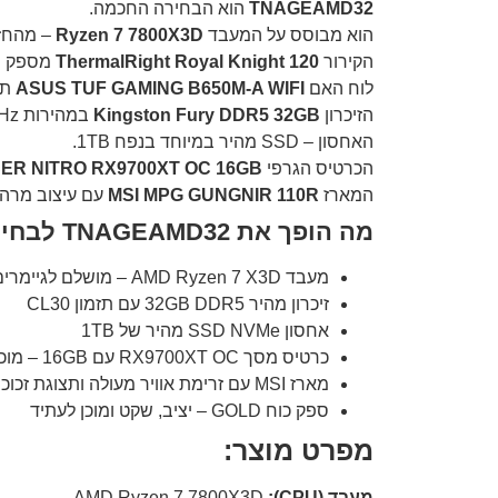
TNAGEAMD32
הוא הבחירה החכמה.
הוא מבוסס על המעבד
Ryzen 7 7800X3D
– מהחזקים ביותר 
הקירור
ThermalRight Royal Knight 120
מספק פע
לוח האם
ASUS TUF GAMING B650M-A WIFI
תומך 
הזיכרון
Kingston Fury DDR5 32GB
במהירות 6000MHz מבטיח זריזות מערכת בכל מצב.
האחסון – SSD מהיר במיוחד בנפח 1TB.
הכרטיס הגרפי
ER NITRO RX9700XT OC 16GB
המארז
MSI MPG GUNGNIR 110R
עם עיצוב מרהיב ותאורת
מה הופך את TNAGEAMD32 לבחירת מחשב גיימינג משתלמת?
מעבד AMD Ryzen 7 X3D – מושלם לגיימרים רציניים
זיכרון מהיר 32GB DDR5 עם תזמון CL30
אחסון SSD NVMe מהיר של 1TB
כרטיס מסך RX9700XT OC עם 16GB – מוכן ל־QHD ו־4K
מארז MSI עם זרימת אוויר מעולה ותצוגת זכוכית
ספק כוח GOLD – יציב, שקט ומוכן לעתיד
מפרט מוצר:
מעבד (CPU):
AMD Ryzen 7 7800X3D