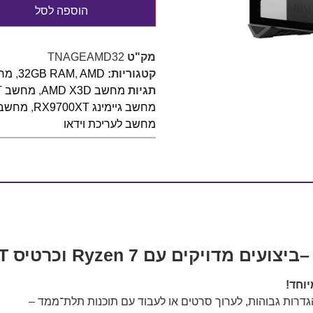
הוספה לסל
מק"ט
TNAGEAMD32
קטגוריות:
AMD
,
32GB RAM
,
מחש
תגיות
מחשב AMD X3D
,
מחשב Radeon RX9700XT
מחשב גיימינג RX9700XT
,
מחשב גיימ
מחשב לעריכת וידאו
וחד!
ת גבוהות, לערוך סרטים או לעבוד עם תוכנות תלת־ממד –