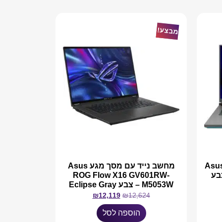
מבצע!
Asus R
מחשב נייד עם מסך מגע Asus
G814J – צבע
ROG Flow X16 GV601RW-
M5053W – צבע Eclipse Gray
₪
12,119
₪
12,624
הוספה לסל