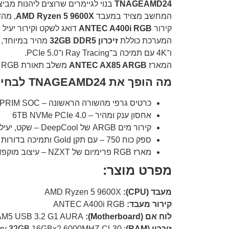
TNAGEAMD24
בנוי לגיימרים שרוצים ליהנות מבי
המחשב מצויד במעבד
AMD Ryzen 5 9600X
, מהדור החדש ע
קירור
ANTEC A400i RGB
דואג לשקט וקירור יעיל
המערכת כוללת
זיכרון 32GB DDR5
מהיר במיוחד, 
ו־4K עם תמיכה ב־Ray Tracing ו־PCIe 5.0.
המארז
ANTEC AX85 ARGB
משלב תאורת RGB עם זרימת אוויר מעולה, והכול מוזן ע"י
מה הופך את TNAGEAMD24 לבחירת מחשב גיימינג מפלצתית?
כרטיס גרפי מהשורה הראשונה – RTX 5090 SUPRIM SOC
אחסון ענק ומהיר – 6TB NVMe PCIe 4.0
קירור מים ARGB של DeepCool – שקט, יעיל ומרשים
ספק כוח 750 – עם תקן Gold ותמיכה בדורות הבאים
מארז RGB פרימיום של NZXT – עיצוב מוקפד וביצועי קירור גבוהים
מפרט מוצר:
מעבד (CPU):
AMD Ryzen 5 9600X
קירור מעבד:
ANTEC A400i RGB
לוח אם (Motherboard):
ASUS TUF GAMING A620M-PLUS MB AM5 USB 3.2 G1 AURA
זיכרון (RAM)
: Kingston Fury
16GBx2 6000MHZ CL30
32GB