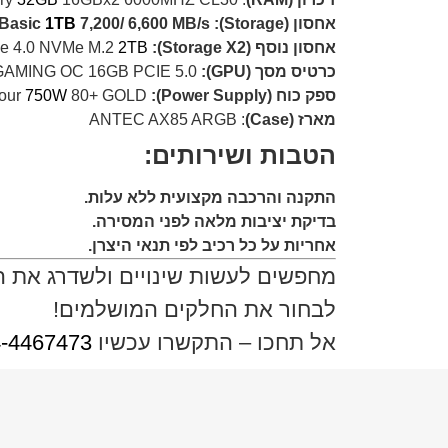
אחסון (Storage): Kioxia Exceria Basic
7,200/ 6,600 MB/s
1TB
אחסון נוסף (Storage X2):
2TB
e 4.0 NVMe M.2
כרטיס מסך (GPU):
Gigabyte RADEON RX 9070 GAMING OC 16GB PCIE 5.0
ספק כוח (Power Supply):
1StPlayer Armour
80+ GOLD
750W
מארז (Case)
: ANTEC AX85 ARGB
הטבות ושירותים:
התקנה והרכבה מקצועית ללא עלות.
בדיקת יציבות מלאה לפני המסירה.
אחריות על כל רכיב לפי תנאי היצרן.
מחפשים לעשות שינויים ולשדרג את 
לבחור את החלקים המושלמים!
אל תחכו – התקשרו עכשיו
-4467473