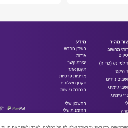
ור מהיר
מידע
העידן החדש
ותי מחשוב
קים
אודות
יצירת קשר
ד למייניג (כרייה)
תקנון אתר
ד היקפי
מדיניות פרטיות
בים ניידים
תקנון משלוחים
בי גיימינג
הצהרת נגישות
רי גיימינג
י
החשבון שלי
ההזמנות שלי
מרה
המועדפים שלי
ג
 המשתמשים, כדי לאפשר לאתר שלנו לפעול כהלכה, לעבד ולשפר את חווי