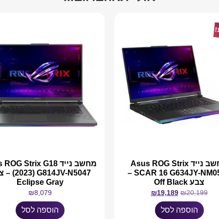
!
מחשב נייד Asus ROG Strix
מחשב נייד OG Strix G18
SCAR 16 G634JY-NM051X –
(2023) V-N5047
צבע Off Black
Eclipse Gray
₪
8,079
₪
19,189
₪
20,199
הוספה לסל
הוספה לסל