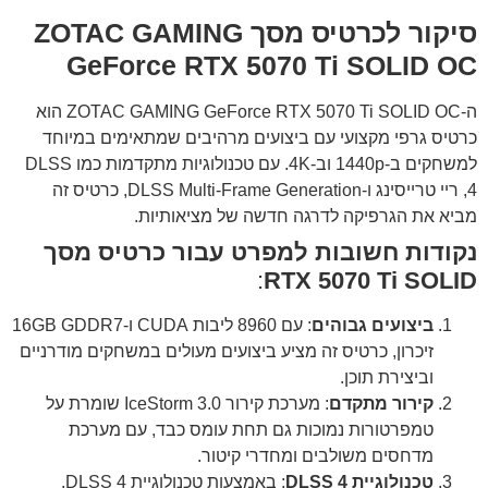
סיקור לכרטיס מסך ZOTAC GAMING
GeForce RTX 5070 Ti SOLID OC
ה-ZOTAC GAMING GeForce RTX 5070 Ti SOLID OC הוא
כרטיס גרפי מקצועי עם ביצועים מרהיבים שמתאימים במיוחד
למשחקים ב-1440p וב-4K. עם טכנולוגיות מתקדמות כמו DLSS
4, ריי טרייסינג ו-DLSS Multi-Frame Generation, כרטיס זה
מביא את הגרפיקה לדרגה חדשה של מציאותיות.
נקודות חשובות למפרט עבור כרטיס מסך
:
RTX 5070 Ti SOLID
ביצועים גבוהים
: עם 8960 ליבות CUDA ו-16GB GDDR7
זיכרון, כרטיס זה מציע ביצועים מעולים במשחקים מודרניים
וביצירת תוכן.
קירור מתקדם
: מערכת קירור IceStorm 3.0 שומרת על
טמפרטורות נמוכות גם תחת עומס כבד, עם מערכת
מדחסים משולבים ומחדרי קיטור.
טכנולוגיית DLSS 4
: באמצעות טכנולוגיית DLSS 4,