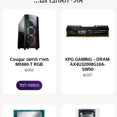
אולי תאהבו גם...
XPG GAMING – DRAM-
מארז מחשב Cougar
MX660-T RGB
AX4U32008G16A-
SW50
₪
352
₪
167
הוספה לסל
מידע נוסף