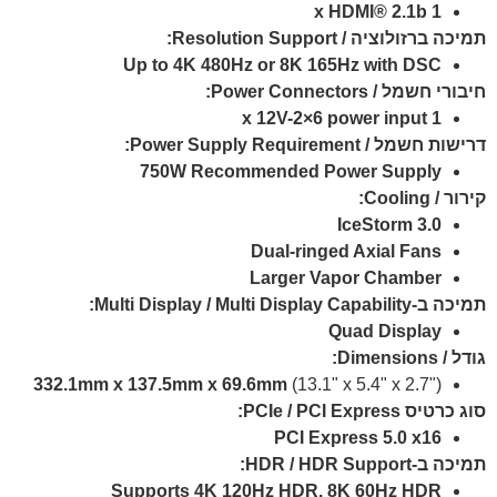
1 x HDMI® 2.1b
תמיכה ברזולוציה / Resolution Support:
Up to 4K 480Hz or 8K 165Hz with DSC
חיבורי חשמל / Power Connectors:
1 x 12V-2×6 power input
דרישות חשמל / Power Supply Requirement:
750W Recommended Power Supply
קירור / Cooling:
IceStorm 3.0
Dual-ringed Axial Fans
Larger Vapor Chamber
תמיכה ב-Multi Display / Multi Display Capability:
Quad Display
גודל / Dimensions:
332.1mm x 137.5mm x 69.6mm
(13.1" x 5.4" x 2.7")
סוג כרטיס PCIe / PCI Express:
PCI Express 5.0 x16
תמיכה ב-HDR / HDR Support:
Supports 4K 120Hz HDR, 8K 60Hz HDR