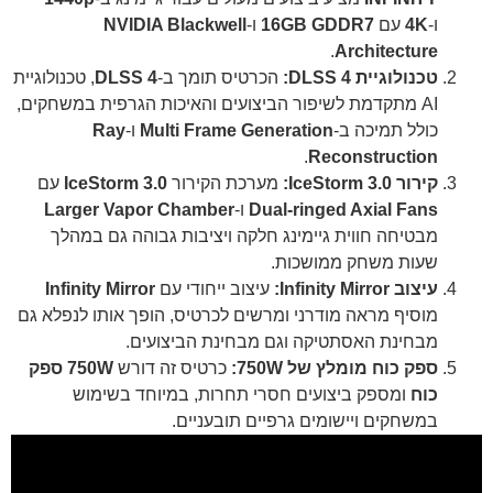
ו-
4K
עם
16GB GDDR7
ו-
NVIDIA Blackwell
.
Architecture
טכנולוגיית DLSS 4:
הכרטיס תומך ב-
DLSS 4
, טכנולוגיית
AI מתקדמת לשיפור הביצועים והאיכות הגרפית במשחקים,
כולל תמיכה ב-
Multi Frame Generation
ו-
Ray
.
Reconstruction
קירור IceStorm 3.0:
מערכת הקירור
IceStorm 3.0
עם
Dual-ringed Axial Fans
ו-
Larger Vapor Chamber
מבטיחה חווית גיימינג חלקה ויציבות גבוהה גם במהלך
שעות משחק ממושכות.
עיצוב Infinity Mirror:
עיצוב ייחודי עם
Infinity Mirror
מוסיף מראה מודרני ומרשים לכרטיס, הופך אותו לנפלא גם
מבחינת האסתטיקה וגם מבחינת הביצועים.
ספק כוח מומלץ של 750W:
כרטיס זה דורש
750W ספק
כוח
ומספק ביצועים חסרי תחרות, במיוחד בשימוש
במשחקים ויישומים גרפיים תובעניים.