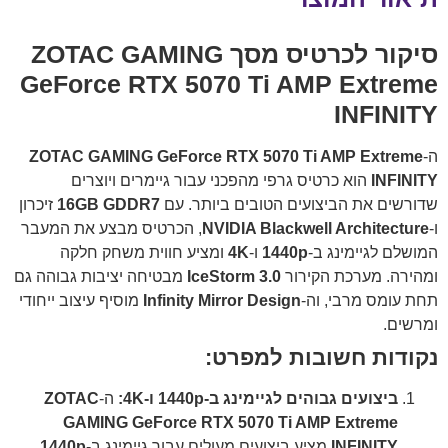
סיקור לכרטיס מסך ZOTAC GAMING
GeForce RTX 5070 Ti AMP Extreme
INFINITY
ה-
ZOTAC GAMING GeForce RTX 5070 Ti AMP Extreme
INFINITY
הוא כרטיס גרפי מהפכני עבור גיימרים ויוצרים
שדורשים את הביצועים הטובים ביותר. עם
16GB GDDR7
זיכרון
ו-
NVIDIA Blackwell Architecture
, הכרטיס מבצע את המעבר
המושלם לגיימינג ב-
1440p
ו-
4K
ומציע חווית משחק חלקה
ומהירה. מערכת הקירור
IceStorm 3.0
מבטיחה יציבות גבוהה גם
תחת עומס מרבי, וה-
Infinity Mirror Design
מוסיף עיצוב ייחודי
ומרשים.
נקודות חשובות למפרט:
ביצועים גבוהים לגיימינג ב-1440p ו-4K:
ה-
ZOTAC
GAMING GeForce RTX 5070 Ti AMP Extreme
INFINITY
מציע ביצועים מעולים עבור גיימינג ב-
1440p