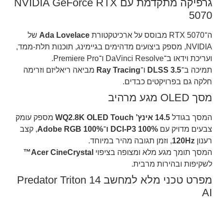
גרפיקה מתקדמת עם NVIDIA GeForce RTX
5070
ה־RTX 5070 מבוסס על ארכיטקטורת
Ada Lovelace
של
NVIDIA, מספק ביצועים מדהימים בגיימינג, תוכנות תלת-ממד,
ועריכת וידאו ב־DaVinci Resolve ו־Premiere Pro.
תמיכה ב־
DLSS 3.5
ו־
Ray Tracing
מביאה ריאליזם וזרימה
חלקה גם בפרויקטים כבדים.
מסך OLED מגע מרהיב
המסך בגודל
14.5 אינץ’ WQ2.8K OLED Touch
מספק עומק
צבעים מדויק עם
100% DCI-P3 ו־100% Adobe RGB
, קצב
רענון
120Hz
, וזמן תגובה מהיר במיוחד.
המסך תומך מגע מלא ומצופה בציפוי
Acer CineCrystal™
לשקיפות ובהירות מרבית.
מפרט טכני מלא למחשב Predator Triton 14
AI