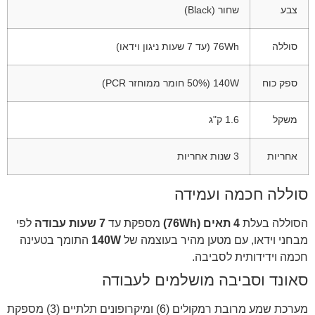
צבע
שחור (Black)
סוללה
‎76Wh (עד 7 שעות ניגון וידאו)
ספק כוח
‎140W (50% חומר ממוחזר PCR)
משקל
‎1.6 ק"ג
אחריות
3 שנות אחריות
סוללה חכמה ועמידה
הסוללה בעלת
4 תאים (76Wh)
מספקת עד
7 שעות עבודה
לפי
מבחני וידאו, עם מטען מהיר בעוצמה של
140W
התומך בטעינה
חכמה וידידותית לסביבה.
סאונד וסביבה מושלמים לעבודה
מערכת שמע מרובת רמקולים (6) ומיקרופונים תלתיים (3) מספקת