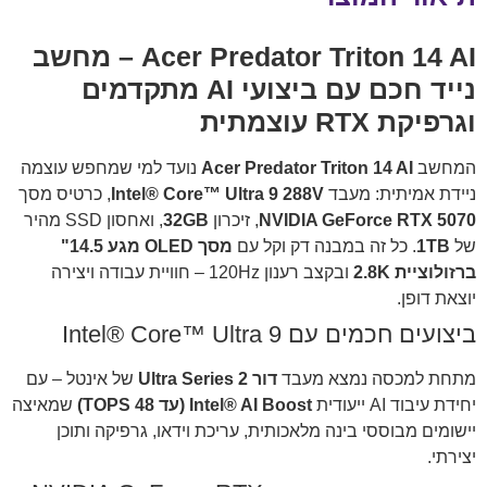
Acer Predator Triton 14 AI – מחשב
נייד חכם עם ביצועי AI מתקדמים
וגרפיקת RTX עוצמתית
המחשב
Acer Predator Triton 14 AI
נועד למי שמחפש עוצמה
ניידת אמיתית: מעבד
Intel® Core™ Ultra 9 288V
, כרטיס מסך
NVIDIA GeForce RTX 5070
, זיכרון
32GB
, ואחסון SSD מהיר
של
1TB
. כל זה במבנה דק וקל עם
מסך OLED מגע 14.5"
ברזולוציית 2.8K
ובקצב רענון 120Hz – חוויית עבודה ויצירה
יוצאת דופן.
ביצועים חכמים עם Intel® Core™ Ultra 9
מתחת למכסה נמצא מעבד
דור Ultra Series 2
של אינטל – עם
יחידת עיבוד AI ייעודית
Intel® AI Boost (עד 48 TOPS)
שמאיצה
יישומים מבוססי בינה מלאכותית, עריכת וידאו, גרפיקה ותוכן
יצירתי.