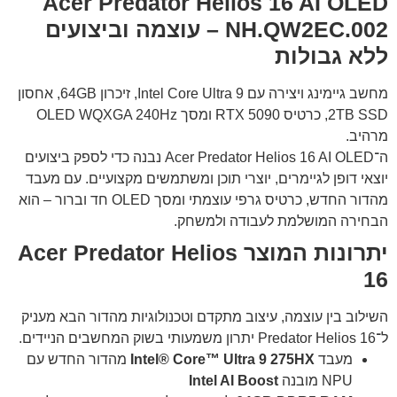
Acer Predator Helios 16 AI OLED
NH.QW2EC.002 – עוצמה וביצועים
ללא גבולות
מחשב גיימינג ויצירה עם Intel Core Ultra 9, זיכרון 64GB, אחסון
2TB SSD, כרטיס RTX 5090 ומסך OLED WQXGA 240Hz
מרהיב.
ה־Acer Predator Helios 16 AI OLED נבנה כדי לספק ביצועים
יוצאי דופן לגיימרים, יוצרי תוכן ומשתמשים מקצועיים. עם מעבד
מהדור החדש, כרטיס גרפי עוצמתי ומסך OLED חד וברור – הוא
הבחירה המושלמת לעבודה ולמשחק.
יתרונות המוצר Acer Predator Helios
16
השילוב בין עוצמה, עיצוב מתקדם וטכנולוגיות מהדור הבא מעניק
ל־Predator Helios 16 יתרון משמעותי בשוק המחשבים הניידים.
מעבד
Intel® Core™ Ultra 9 275HX
מהדור החדש עם
NPU מובנה
Intel AI Boost