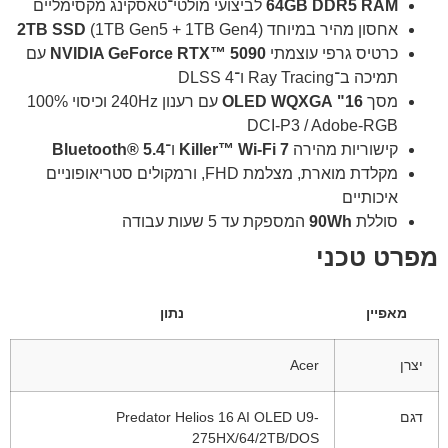
64GB DDR5 RAM
לביצועי מולטי־טאסקינג מקסימליים
אחסון מהיר במיוחד
(1TB Gen5 + 1TB Gen4)
2TB SSD
כרטיס גרפי עוצמתי
NVIDIA GeForce RTX™ 5090
עם
תמיכה ב־Ray Tracing ו־DLSS 4
מסך
16" OLED WQXGA
עם רענון 240Hz וכיסוי 100%
DCI-P3 / Adobe-RGB
קישוריות מהירה
Killer™ Wi-Fi 7
ו־
Bluetooth® 5.4
מקלדת מוארת, מצלמת FHD, ורמקולים סטריאופוניים
איכותיים
סוללת
90Wh
המספקת עד 5 שעות עבודה
מפרט טכני
מאפיין
נתון
יצרן
Acer
דגם
Predator Helios 16 AI OLED U9-
275HX/64/2TB/DOS