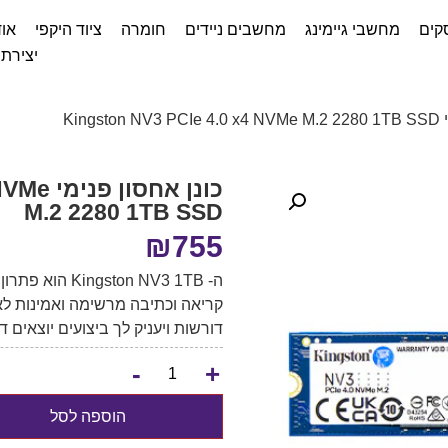
קים
מחשבי גיימינג
מחשבים ניידים
חומרה
ציוד היקפי
אוד
יצירת
King
כונן אח
M.2 2280 1TB SSD
₪
755
ה- ton NV3 1TB
קריאה וכתיבה מרשימה ואמינות לאו
דורשות ויעניק לך ביצועים יוצאים ד
-
+
הוספה לסל