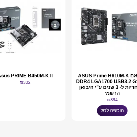
לוח אם ASUS Prime H610M-K
Asus PRIME B450M-K II
DDR4 LGA1700 USB3.2 G1
₪
302
– אחריות ל- 3 שנים ע"י היבואן
הרשמי
₪
394
מידע נוסף
הוספה לסל