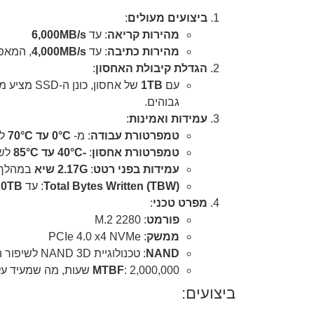
ביצועים מעולים
:
מהירות קריאה
: עד
6,000MB/s
מהירות כתיבה
: עד
4,000MB/s
, המאפש
הגדלת קיבולת האחסון
:
עם
1TB
של אחסון
גבוהים.
עמידות ואמינות
:
טמפרטורת עבודה
: מ-
0°C עד 70°C
לב
טמפרטורת אחסון
:
-40°C עד 85°C
לשמ
עמידות בפני רטט
:
2.17G שיא
במהלך 
Total Bytes Written (TBW)
: עד
20TB
מפרט טכני
:
פורמט
: M.2 2280
ממשק
: PCIe 4.0 x4 NVMe
NAND
: טכנולוגיית NAND 3D לשיפור היעילות וצפיפות האחסון.
: 2,000,000 שעות, מה שמעיד על אורך חיים מעולה ועמידות.
MTBF
ביצועים: