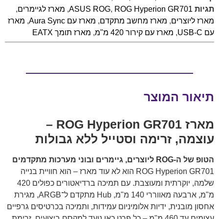
תגיות
ROG Hyperion GR701
,
ASUS ROG
,
מארז לגיימרים
,
מארז ליוצרים
,
מארז מחשב מתקדם
,
מארז עם Aura Sync
,
מארז
עם USB-C
,
מארז עם קירור 420 מ"מ
,
מארז תומך EATX
תיאור המוצר
מארז ROG Hyperion GR701 –
עוצמה, זרימה וסטייל ללא גבולות
הטופ של ה-ROG ליוצרים, גיימרים ובוני מערכות מתקדמים
ROG Hyperion GR701 הוא לא עוד מארז – הוא חוויית בנייה
שלמה, יוקרתית ומעוצבת. עם תמיכה ברדיאטורים כפולים 420
מ"מ, ארבעה מאווררי 140 מ"מ, Hub מתקדם ל־ARGB, מגירת
אחסון מובנית, ידיות אלומיניום עמידות, ותמיכה בכרטיסים גרפיים
עצומים עד 460 מ"מ – כל פרט כאן נועד למקסם ביצועים, זרימת