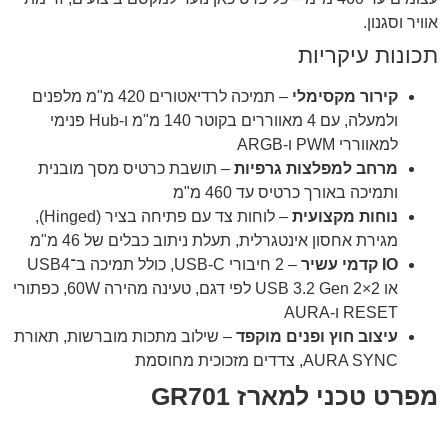
אוויר וסגנון.
תכונות עיקריות
קירור מקסימלי
– תמיכה לרדיאטורים 420 מ"מ מלפנים
ולמעלה, עם 4 מאווררים בקוטר 140 מ"מ ו-Hub פנימי
למאווררי PWM ו-ARGB
מרחב למפלצות גרפיות
– תושבת כרטיס מסך מובנית
ותמיכה באורך כרטיס עד 460 מ"מ
נוחות מקצועית
– לוחות צד עם פתיחה בציר (Hinged),
מגירת אחסון אינטגרלית, תעלת ניתוב כבלים של 46 מ"מ
IO קדמי עשיר
– 2 חיבורי USB-C, כולל תמיכה ב־USB4
או USB 3.2 Gen 2×2 לפי דגם, טעינה מהירה 60W, כפתורי
RESET ו-AURA
עיצוב חוץ ופנים מוקפד
– שילוב מתכות מוברשות, תאורת
AURA SYNC, צדדים מזכוכית מחוסמת
מפרט טכני למארז GR701