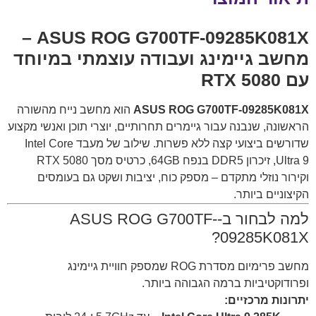
ASUS ROG G700TF-09285K081X –
מחשב גיימינג ועבודה עוצמתי במיוחד
עם RTX 5080
ASUS ROG G700TF-09285K081X
הוא מחשב נייח מהשורה
הראשונה, שנבנה עבור גיימרים תחרותיים, יוצרי תוכן ואנשי מקצוע
שדורשים ביצועי קצה ללא פשרות. שילוב של מעבד Intel Core
Ultra 9, זיכרון DDR5 בנפח 64GB, כרטיס מסך RTX 5080
וקירור נוזלי מתקדם – מספק כוח, יציבות ושקט גם בעומסים
הקיצוניים ביותר.
למה לבחור ב-ASUS ROG G700TF-
09285K081X?
מחשב פרימיום מסדרת ROG שמספק חוויית גיימינג
ופרודוקטיביות ברמה הגבוהה ביותר.
יתרונות מרכזיים: