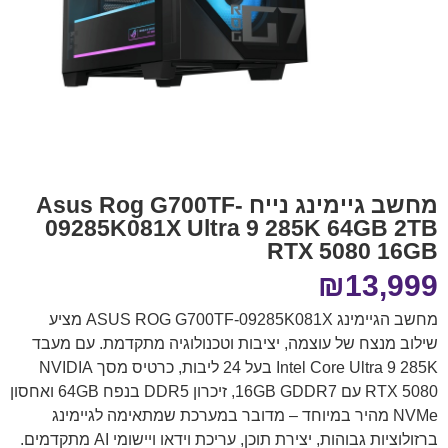
מחשב גיימינג נייח Asus Rog G700TF-
09285K081X Ultra 9 285K 64GB 2TB
RTX 5080 16GB
₪
13,999
מחשב הגיימינג ASUS ROG G700TF-09285K081X מציע
שילוב מנצח של עוצמה, יציבות וטכנולוגיה מתקדמת. עם מעבד
Intel Core Ultra 9 285K בעל 24 ליבות, כרטיס מסך NVIDIA
RTX 5080 עם 16GB GDDR7, זיכרון DDR5 בנפח 64GB ואחסון
NVMe מהיר במיוחד – מדובר במערכת שמתאימה לגיימינג
ברזולוציות גבוהות, יצירת תוכן, עריכת וידאו ויישומי AI מתקדמים.