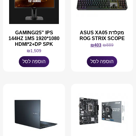
מקלדת ASUS XA05
GAMING/25" IPS
144HZ 1MS 1920*1080
ROG STRIX SCOPE
HDMI*2+DP SPK
₪
403
₪
889
₪
1,509
הוספה לסל
הוספה לסל