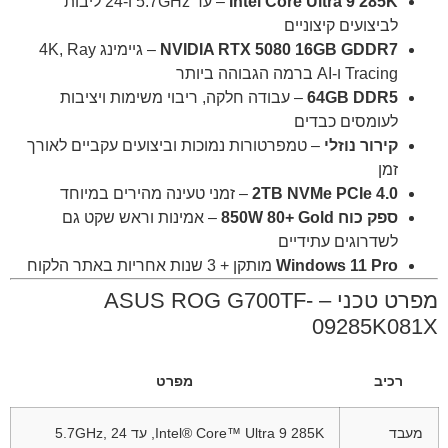
Intel Core Ultra 9 285K
– עד 5.7GHz ו-24 ליבות
לביצועים קיצוניים
NVIDIA RTX 5080 16GB GDDR7
– גיימינג 4K, Ray
Tracing ו-AI ברמה הגבוהה ביותר
64GB DDR5
– עבודה חלקה, ריבוי משימות ויציבות
לעומסים כבדים
קירור נוזלי
– טמפרטורות נמוכות וביצועים עקביים לאורך
זמן
2TB NVMe PCIe 4.0
– זמני טעינה מהירים במיוחד
ספק כוח 850W 80+ Gold
– אמינות וראש שקט גם
לשדרוגים עתידיים
Windows 11 Pro
מותקן + 3 שנות אחריות באתר הלקוח
מפרט טכני – ASUS ROG G700TF-
09285K081X
רכיב
מפרט
מעבד
Intel® Core™ Ultra 9 285K, עד 5.7GHz, 24