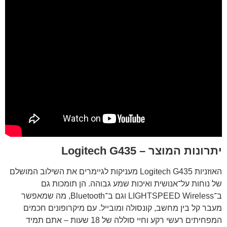
יתרונות המוצר – Logitech G435
האוזניות Logitech G435 מעניקות לגיימרים את השילוב המושלם
של נוחות על־אנושית ואיכות שמע גבוהה. הן תומכות גם
ב־LIGHTSPEED Wireless וגם ב־Bluetooth, מה שמאפשר
מעבר קל בין מחשב, קונסולה ומובייל. עם מיקרופונים חכמים
המפחיתים רעשי רקע וחיי סוללה של 18 שעות – אתם תמיד