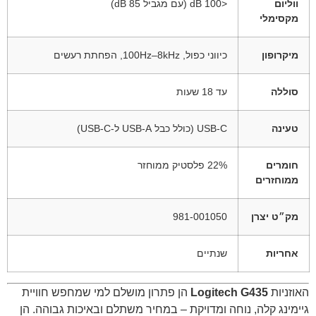
ווליום
<100 dB (עם מגביל 85 dB)
מקסימלי
מיקרופון
כיווני כפול, 100Hz–8kHz, הפחתת רעשים
סוללה
עד 18 שעות
טעינה
USB-C (כולל כבל USB-A ל-USB-C)
חומרים
22% פלסטיק ממוחזר
ממוחזרים
מק״ט יצרן
981-001050
אחריות
שנתיים
האוזניות
Logitech G435
הן פתרון מושלם למי שמחפש חוויית
גיימינג קלה, נוחה ומדויקת – במחיר משתלם ובאיכות גבוהה. הן