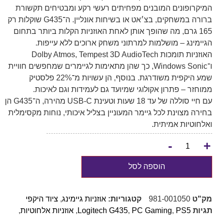
המיקרופונים המובנים מפחיתים רעשי רקע ומבטיחים תקשורת
ברורה במשחקים, בצ׳אט או בשיחות אונליין. ה־G435 שוקלות רק
165 גרם, מה שהופך אותן לאחת האוזניות הקלות ביותר בתחום
הגיימינג – מושלמות למרתוני משחק ארוכים ללא עייפות.
האוזניות תומכות Dolby Atmos, Tempest 3D AudioTech
ו־Windows Sonic, כך שהן מתאימות לגיימרים שמחפשים חוויית
שמע היקפית משודרגת. בנוסף, הן עשויות מ־22% פלסטיק
ממוחזר – פתרון אקולוגי שמיועד גם לעמידות וגם לאיכות.
עם חיי סוללה של עד 18 שעות וטעינת USB-C מהירה, ה־G435 הן
בחירה מצוינת לכל גיימר המעוניין בצליל איכותי, נוחות מקסימלית
ואלחוטיות אמיתית.
-
+
הוספה לסל
מק"ט
981-001050
קטגוריות:
אוזניות גיימינג
,
ציוד היקפי
תגיות
PS5
,
PC Gaming
,
Logitech G435
,
אוזניות אלחוטיות
,