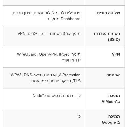
שליטה הורית
פרופילים לפי גיל, לוח זמנים, סינון תכנים,
Dashboard מתקדם
רשתות נפרדות
תומך עד 3 רשתות – IoT, ילדים, VPN
(SSID)
VPN
תומך WireGuard, OpenVPN, IPSec,
PPTP ועוד
אבטחה
AiProtection, אבטחת WPA3, DNS-over-
TLS, סריקה חכמה בזמן אמת
תמיכה
כן – כתחנת בסיס או כ־Node
ב־AiMesh
תמיכה
כן
ב־Google