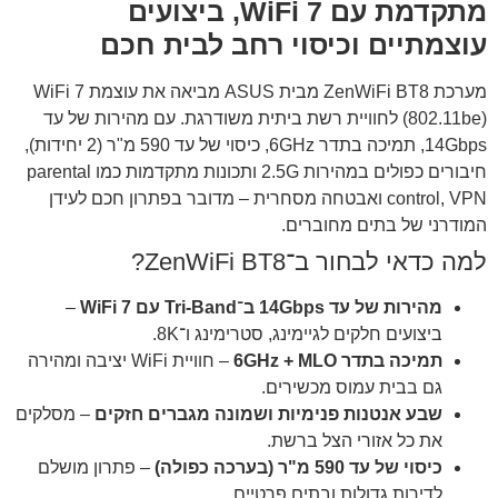
מתקדמת עם WiFi 7, ביצועים
עוצמתיים וכיסוי רחב לבית חכם
מערכת ZenWiFi BT8 מבית ASUS מביאה את עוצמת WiFi 7
(802.11be) לחוויית רשת ביתית משודרגת. עם מהירות של עד
14Gbps, תמיכה בתדר 6GHz, כיסוי של עד 590 מ"ר (2 יחידות),
חיבורים כפולים במהירות 2.5G ותכונות מתקדמות כמו parental
control, VPN ואבטחה מסחרית – מדובר בפתרון חכם לעידן
המודרני של בתים מחוברים.
למה כדאי לבחור ב־ZenWiFi BT8?
מהירות של עד 14Gbps ב־Tri-Band עם WiFi 7
–
ביצועים חלקים לגיימינג, סטרימינג ו־8K.
תמיכה בתדר 6GHz + MLO
– חוויית WiFi יציבה ומהירה
גם בבית עמוס מכשירים.
שבע אנטנות פנימיות ושמונה מגברים חזקים
– מסלקים
את כל אזורי הצל ברשת.
כיסוי של עד 590 מ"ר (בערכה כפולה)
– פתרון מושלם
לדירות גדולות ובתים פרטיים.