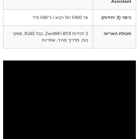
Assistant
כיסוי (2 יחידות)
עד 5900 רגל רבוע / כ־590 מ"ר
תכולת האריזה
2 יחידות ZenWiFi BT8, כבל RJ45, ספקי
כוח, מדריך מהיר, אחריות