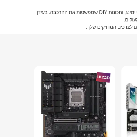
מרכז את כל מהות סדרת PRIME – אמינות CSM לעסקים, ביצועים מתקדמים ליצירה וגיימינג, ותכונות DIY שמפשטות את ההרכבה. בעידן
ם לצרכים המדויקים שלך.
מבצע!