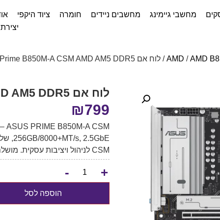
קים
מחשבי גיימינג
מחשבים ניידים
חומרה
ציוד היקפי
אוד
יצירת
AMD B8
/
/ לוח אם ASUS Prime B850M-A CSM AMD AM5 DDR5
לוח אם ASUS Prime B850M-A CSM AMD AM5 DDR5
₪
799
CSM לניהול ויציבות עסקית. מושלם למחשבי עבודה, יצירה, גיימינג ו-AI מקומי
-
+
הוספה לסל