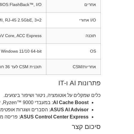
אחרים
, BIOS FlashBack™, I/O
I/O אחורי
2×DP, 1×HDMI, RJ-45 2.5GbE, 3×אודיו, BIOS FlashBack™
תוכנה
boV Core, ACC Express
Windows 11/10 64-bit
OS
אחריות/CSM
תוכנית CSM לעד 36 חוד׳ אספקה יציבה + התראות EOL (אזורי)
פתרונות AI ו-IT
כלים שמקלים על אוטומציה, ניטור ושיפור ביצועים.
AI Cache Boost
: במעבדי Ryzen™ 9000, שיפור עד ‎≈29%‎ ל-LLM מקומי (עם כיוונון DRAM/FCLK).
ASUS AI Advisor
: הסברים ושגרות אופטימי
ASUS Control Center Express
: פריסה מהירה, נ
סיכום קצר