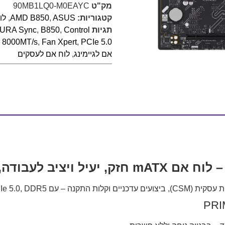
מק"ט
90MB1LQ0-M0EAYC
קטגוריות:
ASUS
,
AMD B850
,
לו
תגיות
Control
,
B850
,
URA Sync
 8000MT/s
,
Fan Xpert
,
PCIe 5.0
אם לגיימינג
,
לוח אם לעסקים