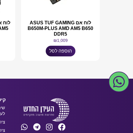
לוח אם ASUS TUF GAMING
 AM5
B650M-PLUS AMD AM5 B650
DDR5
₪
1,009
הוספה לסל
קיש
שיר
לעס
ציו
ציו