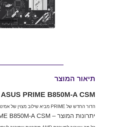
תיאור המוצר
ASUS PRIME B850M-A CSM – לוח אם mATX חזק, יעיל ויציב לעבודה, גיימינג ו-AI
הדור החדש של PRIME מביא שילוב מצוין של אמינות עסקית (CSM), ביצועים עדכניים וקלות התקנה – עם PCIe 5.0, DDR5, רשת ‎2.5GbE‎ ותוכנות ניהול IT מתקדמות.
יתרונות המוצר – PRIME B850M-A CSM