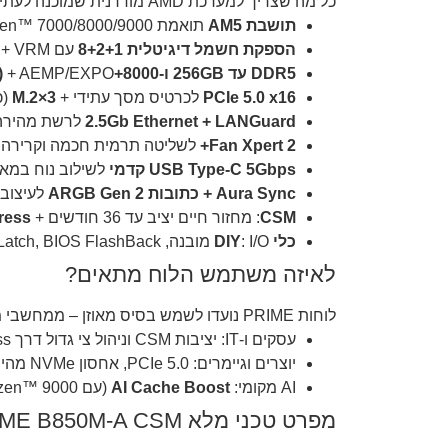
כל מה שצריך למערכת AMD מודרנית שמוכנה לעתיד – בבנייה נוחה וללא פשרות.
תושבת AM5
תואמת Ryzen™ ‎7000/8000/9000 – מוכנה לדור הבא.
הספקת חשמל דיגיטלית 8+2+1
עם Digi+ VRM לשקט נפשי ויציבות.
DDR5 עד 256GB ו-8000+MT/s (OC)
+ AEMP/EXPO לאופטימיזציית תדרים קלה.
PCIe 5.0 x16
לכרטיס מסך עתידי +
3×M.2
(כול
2.5Gb Ethernet + LANGuard
לרשת מהירה 
Fan Xpert 2+
לשליטה תרמית חכמה וקרירה.
USB Type-C 5Gbps קדמי
לשילוב נוח במאר
Aura Sync + כתובות ARGB Gen 2
לעיצוב 
CSM
: מחזור חיים יציב עד 36 חודשים +
ress
כלי DIY
: I/O מובנה, Q-LED Core, Q-DIMM/Q-Slot, M.2 Q-Latch, BIOS FlashBack™.
לאיזה משתמש הלוח מתאים?
לוחות PRIME נועדו לשמש בסיס מאוזן – ממחשבי משרד ותוכן ועד גיימינג ו-AI לוקאלי.
עסקים ו-IT: יציבות CSM וניהול צי גדול דרך ACC Express.
יוצרים וגיימרים: PCIe 5.0, אחסון NVMe מהיר, צבעי ARGB ואודיו 7.1.
AI מקומי:
AI Cache Boost
(עם Ryzen™ 9000) להאצת LLMs מקומית.
מפרט טכני מלא ASUS PRIME B850M-A CSM