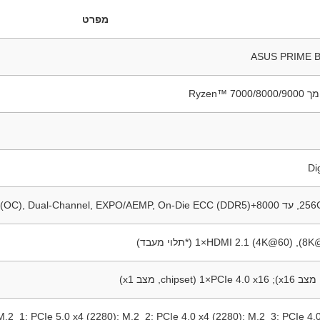
מפרט
ASUS PRIME 
M.2_1: PCIe 5.0 x4 (2280); M.2_2: PCIe 4.0 x4 (2280); M.2_3: PCIe 4.