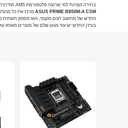
בחירה מצוינת למי שרוצה פלטפורמת AM5 מודרנית, יציבה וגמישה.
ASUS PRIME B850M-A CSM
החדש של מחשוב חכם-מקומי, הוא מספק תשתית נהדרת ל-AI, לגיימינג תובעני ולאחסון NVMe מהיר – במחיר
בעידן החדש יש עוד מגוון שלם של מוצרים מאותו עו