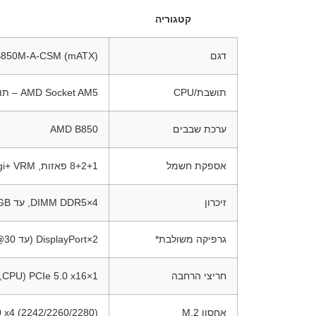
קטגוריה
דגם
B850M-A-CSM (mATX)
תושבת/CPU
AMD Socket AM5 – תומך Ryzen™ ‎7000/8000/9000
ערכת שבבים
AMD B850
אספקת חשמל
8+2+1 פאזות, Digi+ VRM
זיכרון
4×DIMM DDR5, עד 256GB, עד 8000+MT/s (OC), Dual-Channel, EXPO/AEMP, On-Die ECC (DDR5)
גרפיקה משולבת*
2×DisplayPort (עד 8K@30), 1×HDMI 2.1 (4K@60) (*תלוי מעבד)
חריצי הרחבה
1×PCIe 5.0 x16 (CPU, מצב x16); 1×PCIe 4.0 x16 (chipset, מצב x1)
אחסון M.2
0 x4 (2242/2260/2280)