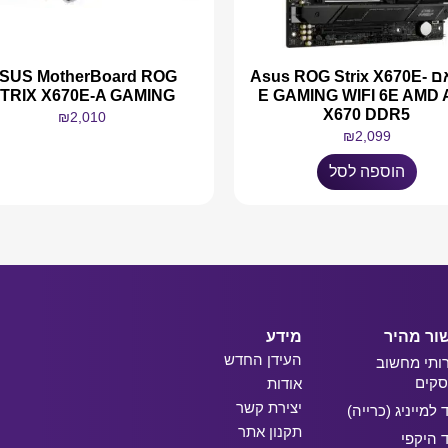
לוח אם Asus ROG Strix X670E-
SUS MotherBoard ROG
TRIX X670E-A GAMING
E GAMING WIFI 6E AMD
X670 DDR5
₪
2,010
₪
2,099
מידע נוסף
הוספה לסל
ור מהיר
מידע
העידן החדש
ותי מחשוב
קים
אודות
יצירת קשר
ד למייניג (כרייה)
תקנון אתר
ד היקפי