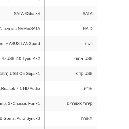
4×SATA 6Gb/s
SATA
RAID
NVMe/SATA בהתאם לדור Ryzen: 9000 – RAID 0/1/5/10; 8000 – RAID 0/1; 7000 – RAID 0/1/10
רשת
rnet + ASUS LANGuard
USB אחורי
2×USB 10Gbps Type-A, 2×USB 5Gbps Type-A, 4×USB 2.0 Type-A
USB קדמי
1×USB-C 5Gbps (מחבר), 1×Header USB 5Gbps (לעוד 2×Type-A), 2×Headers USB 2.0 (לעוד 4×Type-A)
אודיו
Realtek 7.1 HD Audio, שכבות PCB ייעודיות, קבלים איכותיים (Front HD נדרש ל-7.1)
קירור/מאווררים
1×CPU Fan, 1×CPU OPT, 1×AIO Pump, 3×Chassis Fan
תאורה
3×ARGB Gen 2, Aura Sync