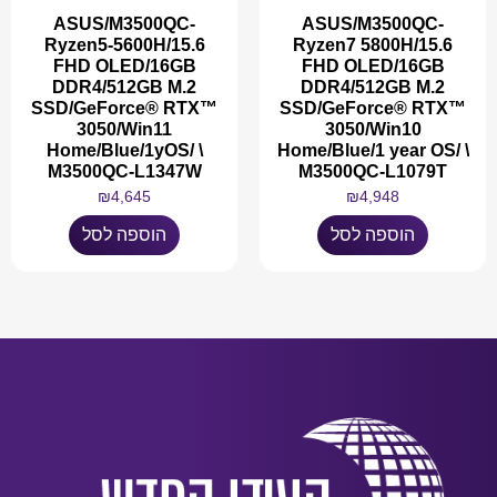
ASUS/M3500QC-
ASUS/M3500QC-
Ryzen5-5600H/15.6
Ryzen7 5800H/15.6
FHD OLED/16GB
FHD OLED/16GB
DDR4/512GB M.2
DDR4/512GB M.2
SSD/GeForce® RTX™
SSD/GeForce® RTX™
3050/Win11
3050/Win10
Home/Blue/1yOS/ \
Home/Blue/1 year OS/ \
M3500QC-L1347W
M3500QC-L1079T
₪
4,645
₪
4,948
הוספה לסל
הוספה לסל