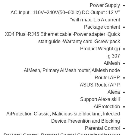
Power Supply
"AC Input : 110V~240V(50~60Hz) DC Output : 12 V
with max. 1.5 A current"
Package content
XD4 Plus ‧RJ45 Ethernet cable ‧Power adapter ‧Quick
start guide ‧Warranty card ‧Screw pack
Product Weight (g)
307 g
AiMesh
AiMesh, Primary AiMesh router, AiMesh node
Router APP
ASUS Router APP
Alexa
Support Alexa skill
AiProtection
AiProtection Classic, Malicious site blocking, Infected
Device Prevention and Blocking
Parental Control