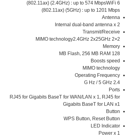
(802.11ax) (2.4GHz) : up to 574 MbpsWiFi 6
(802.11ax) (5GHz) : up to 1201 Mbps
Antenna
Internal dual-band antenna x 2
Transmit/Receive
MIMO technology2.4GHz 2x25GHz 2×2
Memory
128 MB Flash, 256 MB RAM
Boosts speed
MIMO technology
Operating Frequency
2.4 G Hz / 5 GHz
Ports
RJ45 for Gigabits BaseT for WAN/LAN x 1, RJ45 for
Gigabits BaseT for LAN x1
Button
WPS Button, Reset Button
LED Indicator
Power x 1