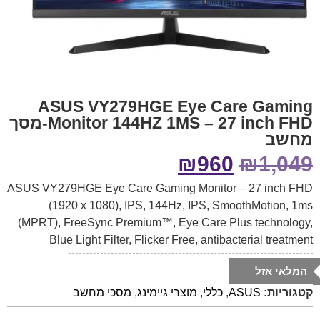
ASUS VY279HGE Eye Care Gaming
Monitor 144HZ 1MS – 27 inch FHD-מסך
מחשב
₪
960
₪
1,049
ASUS VY279HGE Eye Care Gaming Monitor – 27 inch FHD
(1920 x 1080), IPS, 144Hz, IPS, SmoothMotion, 1ms
(MPRT), FreeSync Premium™, Eye Care Plus technology,
Blue Light Filter, Flicker Free, antibacterial treatment
המלאי אזל
קטגוריות:
ASUS
,
כללי
,
מוצרי גיימינג
,
מסכי מחשב