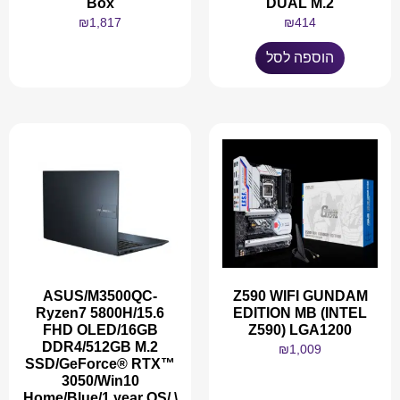
Box
DUAL M.2
₪
1,817
₪
414
הוספה לסל
מידע נוסף
ASUS/M3500QC-
Z590 WIFI GUNDAM
Ryzen7 5800H/15.6
EDITION MB (INTEL
FHD OLED/16GB
Z590) LGA1200
DDR4/512GB M.2
₪
1,009
SSD/GeForce® RTX™
3050/Win10
Home/Blue/1 year OS/ \