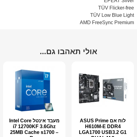
EPEAT Silver
TÜV Flicker-free
TÜV Low Blue Light
AMD FreeSync Premium
אולי תאהבו גם...
לוח אם ASUS Prime
מעבד אינטל Intel Core
i7 12700KF 3.6Ghz
H610M-E DDR4
25MB Cache s1700 –
LGA1700 USB3.2 G1