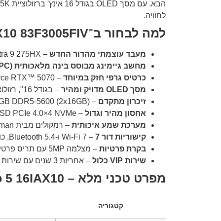
לחוויה.
למה לבחור ב־Legion Pro 5 16IAX10 83F3005FIV?
מעבד עוצמתי מהדור החדש
– Intel® Core™ Ultra 9 275HX עם 24 ליבות ומהירות עד 5.4GHz.
מחשב גיימינג מבוסס בינה מלאכותית (AI PC)
כרטיס גרפי חזק במיוחד
– NVIDIA® GeForce RTX™ 5070 עם זיכרון 8GB GDDR7, TGP של 115W ו־798 AI TOPS.
מסך OLED מדויק ומהיר
– בגודל 16", רזולוציית 2.5K, קצב רענון 165Hz, בהירות 500 ניט, תצוגת Dolby Vision ו־DisplayHDR True Black 500.
זיכרון מתקדם
– 32GB DDR5-5600 (2x16GB).
אחסון מהיר וגדול
– 1TB SSD PCIe 4.0×4 NVMe עם מקום לעד שני כונני SSD נוספים.
מערכת שמע איכותית
– רמקולים מבית Harman עם טכנולוגיית Nahimic Audio.
קישוריות דור 7
– Wi-Fi 7 ו-Bluetooth 5.4, כולל חיבורי Thunderbolt 4, HDMI 2.1, USB-C עם PD ו-RJ-45.
בקרת פרטיות
– מצלמה 5MP עם תריס פרטיות (E-shutter).
שירות VIP כלול
– אחריות 3 שנים עם שירות Onsite בישראל.
מפרט טכני מלא – Legion Pro 5 16IAX10 (דגם 83F3005FIV)
קטגוריה