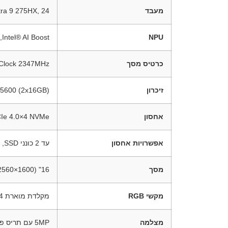
מעבד
Intel® Core™ Ultra 9 275HX, 24
NPU
Intel® AI Boost, עד 13 TOPS
כרטיס מסך
Clock 2347MHz
זיכרון
5600 (2x16GB)
אחסון
Ie 4.0×4 NVMe
אפשרויות אחסון
עד 2 כונני SSD, תומך M.2 2280 ו־M.2 2242
מסך
16" OLED WQXGA (2560×1600), קצב רענון 165Hz, 500 ניט, Dolby Vision
מקשי RGB
מקלדת מוארת 24-Zone RGB בעברית
מצלמה
5MP עם תריס פרטיות