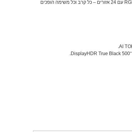
הבא. עם מסך OLED בגודל 16 אינץ' ברזולוציית 2.5K, זיכרון DDR5 מהיר, אחסון PCIe 4.0, תמיכה ב־Wi-Fi 7 ומקלדת RGB עם 24 אזורים – כל קרב וכל משימה הופכים