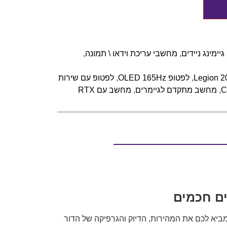
יימינג ניידים
,
מחשבי עריכת וידאו \ תמונה
,
Legion 2
,
לפטופ OLED 165Hz
,
לפטופ עם שירות
,
מחשב מתקדם לגיימרים
,
מחשב עם RTX
 הגיימינג החדש Lenovo Legion Pro 5 16IAX10 עם מעבד Core Ultra 9 מהדור החדש וכרטיס מסך RTX 5070 מביא לכם את המהירות, הדיוק והגרפיקה של הדור