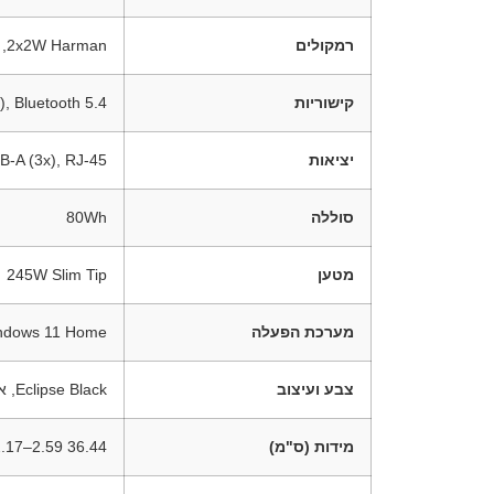
רמקולים
2x2W Harman, עם Nahimic Audio
קישוריות
), Bluetooth 5.4
יציאות
 USB-A (3x), RJ-45
סוללה
80Wh
מטען
245W Slim Tip
מערכת הפעלה
Windows 11 Home, עברית/א
צבע ועיצוב
Eclipse Black, אלומיניום ו־PC-ABS, גימור Sandblasting
מידות (ס"מ)
36.44 x 26.80 x 2.17–2.59