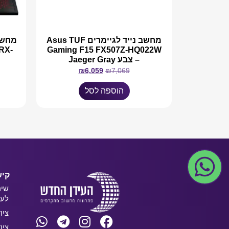
מחשב נייד לגיימרים Asus TUF
RX-
Gaming F15 FX507Z-HQ022W
– צבע Jaeger Gray
₪
6,059
₪
7,069
הוספה לסל
קיש
שיר
לעס
ציו
ציו