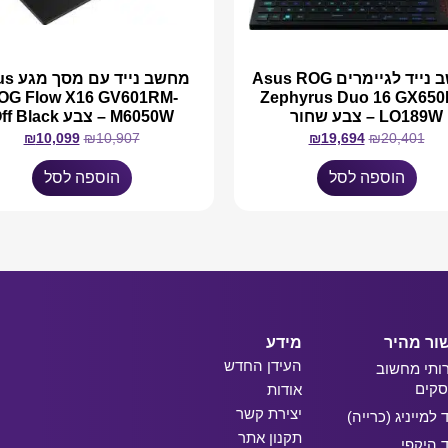
מחשב נייד לגיימרים Asus ROG
מחשב נייד
OG Flow X16 GV601RM-
Zephyrus Duo 16 GX650
LO189W – צבע שחור
M6050W – צבע Off Black
₪
10,099
₪
10,907
₪
19,694
₪
20,401
הוספה לסל
הוספה לסל
ור מהיר
מידע
העידן החדש
ותי מחשוב
קים
אודות
יצירת קשר
ד למייניג (כרייה)
תקנון אתר
ד היקפי