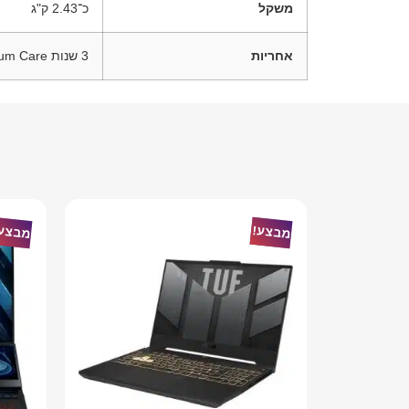
משקל
כ־2.43 ק"ג
אחריות
3 שנות Premium Care עם שירות באתר הלקוח בישראל
מבצע!
מבצע