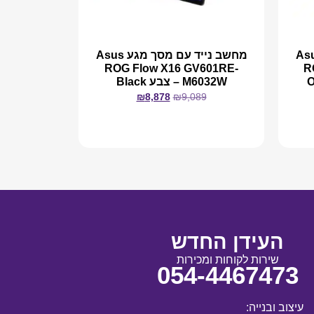
 עם מסך מגע Asus
מחשב נייד עם מסך מגע Asus
ROG Flow X16 GV601RE-
R
M6032W – צבע Black
₪
8,878
₪
9,089
מידע נוסף
העידן החדש
שירות לקוחות ומכירות
054-4467473
עיצוב ובנייה: