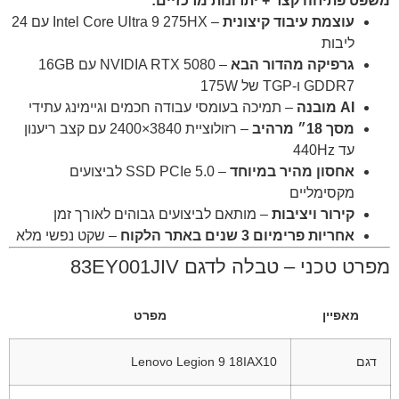
משפט פתיחה קצר + יתרונות מרכזיים:
עוצמת עיבוד קיצונית
– Intel Core Ultra 9 275HX עם 24
ליבות
גרפיקה מהדור הבא
– NVIDIA RTX 5080 עם 16GB
GDDR7 ו-TGP של 175W
AI מובנה
– תמיכה בעומסי עבודה חכמים וגיימינג עתידי
מסך 18״ מרהיב
– רזולוציית 3840×2400 עם קצב ריענון
עד 440Hz
אחסון מהיר במיוחד
– SSD PCIe 5.0 לביצועים
מקסימליים
קירור ויציבות
– מותאם לביצועים גבוהים לאורך זמן
אחריות פרימיום 3 שנים באתר הלקוח
– שקט נפשי מלא
מפרט טכני – טבלה לדגם 83EY001JIV
מאפיין
מפרט
דגם
Lenovo Legion 9 18IAX10