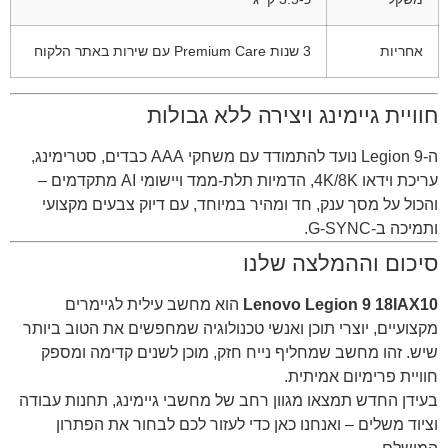
אחריות
3 שנות Premium Care עם שירות באתר הלקוח
חוויית גיימינג ויצירה ללא גבולות
ה-Legion 9 נועד להתמודד עם משחקי AAA כבדים, סטרימינג,
עריכת וידאו 4K/8K, הדמיות תלת-ממד ויישומי AI מתקדמים –
והכול על מסך ענק, חד ומהיר במיוחד, עם דיוק צבעים מקצועי
ותמיכה ב-G-SYNC.
סיכום וההמלצה שלנו
Lenovo Legion 9 18IAX10
הוא מחשב עילית לגיימרים
מקצועיים, יוצרי תוכן ואנשי טכנולוגיה שמחפשים את הטוב ביותר
שיש. זהו מחשב שמחליף נייח חזק, מוכן לשנים קדימה ומספק
חוויית פרימיום אמיתית.
בעידן החדש תמצאו מגוון רחב של מחשבי גיימינג, תחנות עבודה
וציוד משלים – ואנחנו כאן כדי לעזור לכם לבחור את הפתרון