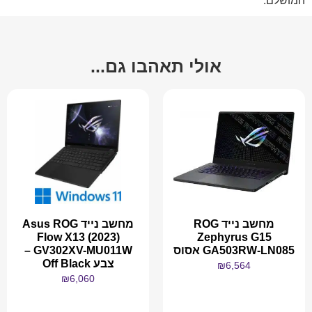
המושלם.
אולי תאהבו גם...
מחשב נייד ROG
מחשב נייד Asus ROG
Flow X13 (2023)
Zephyrus G15
GA503RW-LN085 אסוס
GV302XV-MU011W –
צבע Off Black
₪
6,564
₪
6,060
מידע נוסף
מידע נוסף