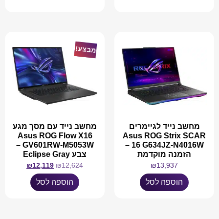
מבצע!
מחשב נייד לגיימרים
מחשב נייד עם מסך מגע
Asus ROG Flow X16
Asus ROG Strix SCAR
GV601RW-M5053W –
16 G634JZ-N4016W –
הזמנה מוקדמת
צבע Eclipse Gray
₪
12,119
₪
12,624
₪
13,937
הוספה לסל
הוספה לסל