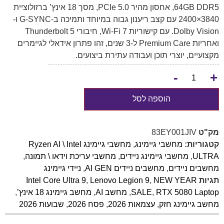
64GB DDR5, אחסון מהיר PCIe 5.0, מסך 18 אינץ’ ברזולוציית
3840×2400 עם קצב ריענון גבוה במיוחד ותמיכה ב-G-SYNC ו-
Dolby Vision. עם קישוריות Wi-Fi 7, חיבורי Thunderbolt 5
ואחריות Premium Care ל-3 שנים, זהו פתרון אידאלי לגיימרים
מקצועיים, יוצרי תוכן ועבודה עתירת ביצועים.
-
+
הוספה לסל
מק"ט
83EY001JIV
קטגוריות:
מחשבי גיימינג
,
מחשבי גיימינג Ryzen AI \ Intel
ULTRA
,
מחשבי גיימינג ניידים
,
מחשבי עריכת וידאו \ תמונה
,
מחשבים ניידים
,
מחשבים ניידים AI GEN
,
ניידי גיימינג
תגיות
NEW YEAR
,
Lenovo Legion 9
,
Intel Core Ultra 9
RTX 5080 Laptop
,
SALE
,
מחשב AI
,
מחשב גיימינג 18 אינץ’
,
מחשב גיימינג חזק
,
עצמאות 2026
,
פסח 2026
,
שבועות 2026