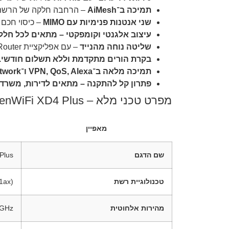
תמיכה ב־AiMesh
– הרחבה חלקה של הרשת 
שני אנטנות פנימיות עם MIMO
– כיסוי חכם ו
עיצוב אלגנטי וקומפקטי – מתאים לכל חלל, 
שליטה נוחה מהנייד
– עם אפליקציית ASUS Router.
בקרת הורים מתקדמת וללא תשלום חודשי.
תמיכה מלאה ב־VPN, QoS, Alexa ו־Guest Network.
פתרון קל להתקנה – מתאים לדירות, משרדי
מפרט טכני מלא – ASUS ZenWiFi XD4 Plus
מאפיין
שם הדגם
Plus (1, 2
טכנולוגיית רשת
 (802.11ax
מהירות אלחוטית
2.4GHz עד bps, 5GHz