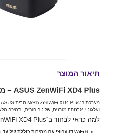
תיאור המוצר
ASUS ZenWiFi XD4 Plus – מערכת Mesh קומפקטית עם WiFi 6 וביצועים מעולים לבית חכם
ואלגנטי, אבטחה מובנית, שליטה הורית, ותמיכה מלאה ב־AiMesh – המערכת הזו אידיאלית לרשת ביתית מהירה, חלקה ונטולת "אז
למה כדאי לבחור ב־ZenWiFi XD4 Plus?
WiFi 6 דו-ערוצי עם מהירות כוללת של עד 1800Mbps