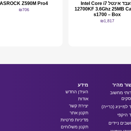
מעבד אינטל Intel Core i7
ASROCK Z590M Pro4
12700KF 3.6Ghz 25MB C
₪
706
s1700 – Box
₪
1,817
מידע נוסף
מידע נוסף
ור מהיר
מידע
העידן החדש
ותי מחשוב
קים
אודות
יצירת קשר
ד למייניג (כרייה)
תקנון אתר
ד היקפי
מדיניות פרטיות
בים ניידים
תקנון משלוחים