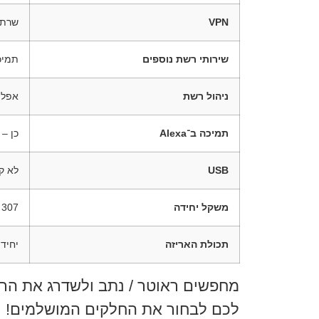
VPN
שרת/לקוח IPSec
שירותי רשת נוספים
תמיכה ב-, IPTV, WOL
ניהול רשת
אפליקציית uter
תמיכה ב־Alexa
כן – 
USB
לא ק
משקל יחידה
307 גרם
תכולת האריזה
יחידות XD4 Plus (1/2/3), כבל רשת RJ45
מחפשים ראוטר / נתב ולשדרג את הרש
לכם לבחור את החלקים המושלמים!