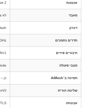
אנטנות
2 אנטנות פנימיות דו-תחומיות
מעבד
לא צוי
זיכרון
lash
תדרים נתמכים
5GHz
חיבורים פיזיים
1×Gigabit WAN/LAN, 1×Gigabit LAN
מצבי פעולה
Node
תמיכה ב־AiMesh
כן – ר
שליטה הורית
לוחו
אבטחה
-TLS