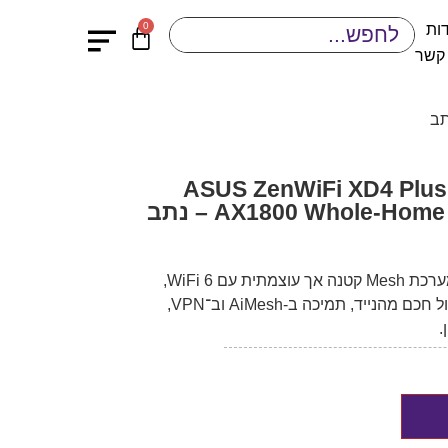
0
ות
 קשר
ראוטר (שלוש יחידות) ASUS ZenWiFi XD4 Plus
AX1800 Whole-Ho – נתב
ASUS ZenWiFi XD4 Plus היא מערכת Mesh קטנה אך עוצמתית עם WiFi 6,
מהירות כוללת של 1800Mbps, ניהול חכם מהנייד, תמיכה ב-AiMesh וב־VPN,
.