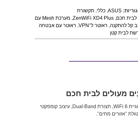
וריות:
ASUS
,
כללי
,
תקשורת
,
ZenWiFi XD4 Plus
,
מערכת Mesh עם
ב קל להתקנה
,
ראוטר ל־VPN
,
ראוטר עם אבטחה
שת לבית קטן
מערכת ה־Mesh ZenWiFi XD4 Plus מבית ASUS מספקת פתרון אלחוטי עוצמתי לבית קטן עד בינוני. עם תמיכה בטכנולוגיית WiFi 6, תצורת Dual-Band, עיצוב קומפקטי