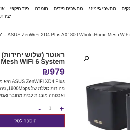
קים
מחשבי גיימינג
מחשבים ניידים
חומרה
ציוד היקפי
אוד
יצירת
me Mesh WiFi 6 System
₪
979
ואבטחה מובנית לבית מחובר ואמין
-
+
הוספה לסל