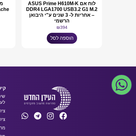
לוח אם ASUS Prime H610M-K
ache
DDR4 LGA1700 USB3.2 G1 M.2
– אחריות ל- 3 שנים ע"י היבואן
הרשמי
₪
394
הוספה לסל
קיש
שיר
לעס
ציו
ציו
מחש