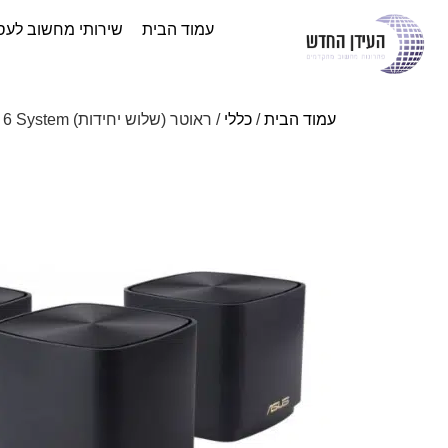
עמוד הבית
שירותי מחשוב לעס
עמוד הבית
/
כללי
/ ראוטר (שלוש יחידות) ASUS ZenWiFi XD4 Plus AX1800 Whole-Home Mesh WiFi 6 System – נתב