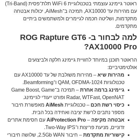
ראוטר גיימינג עוצמתי בטכנולוגיית WiFi 6 תלת־פסית (Tri-Band)
עם מהירות עד ‎AX10000‎, תמיכה ב־AiMesh, יכולות אבטחה
מתקדמות, ושליטה חכמה לגיימרים ולמשתמשים ביתיים
מתקדמים.
למה לבחור ב- ROG Rapture GT6
AX10000 Pro?
הראוטר תוכנן במיוחד לחוויית גיימינג חלקה ולביצועים
אולטימטיביים:
מהירות שיא
– מהירות משולבת של עד ‎AX10000‎ עם
טכנולוגיות 1024-QAM, OFDMA ו־Beamforming.
גיימינג ברמה אחרת
– תמיכה ב־Game Boost, Game
Radar, WTFast, OpenNAT ופורט ייעודי לגיימינג.
כיסוי רשת חכם
– טכנולוגיית
AiMesh
מאפשרת חיבור
מספר נתבים לרשת יציבה ואחידה בכל הבית.
אבטחה מקיפה
–
AiProtection Pro
עם חסימת אתרים
זדוניים, מניעת פריצות ו־Two-Way IPS.
קישוריות מתקדמת
– חיבור 2.5Gb WAN, שלושה חיבורי