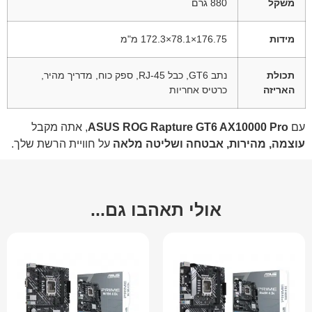
משקל
‎880 גרם
מידות
‎172.3×78.1×176.75 מ"מ
תכולת
נתב GT6, כבל RJ-45, ספק כוח, מדריך מהיר,
האריזה
כרטיס אחריות
עם
ASUS ROG Rapture GT6 AX10000 Pro
, אתה מקבל
עוצמה, מהירות, אבטחה ושליטה מלאה
על חוויית הרשת שלך.
אולי תאהבו גם...