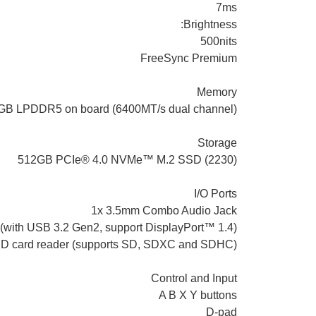
7ms
Brightness:
500nits
FreeSync Premium
Memory
GB LPDDR5 on board (6400MT/s dual channel)
Storage
512GB PCIe® 4.0 NVMe™ M.2 SSD (2230)
I/O Ports
1x 3.5mm Combo Audio Jack
with USB 3.2 Gen2, support DisplayPort™ 1.4)
SD card reader (supports SD, SDXC and SDHC)
Control and Input
A B X Y buttons
D-pad