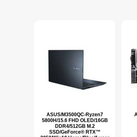
ASUS/M3500QC-Ryzen7
A
5800H/15.6 FHD OLED/16GB
DDR4/512GB M.2
SSD/GeForce® RTX™