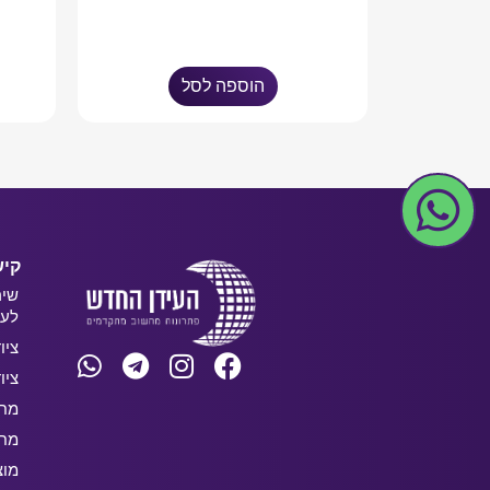
הוספה לסל
קיש
שיר
לעס
ציו
ציו
מחש
מחש
מוצ