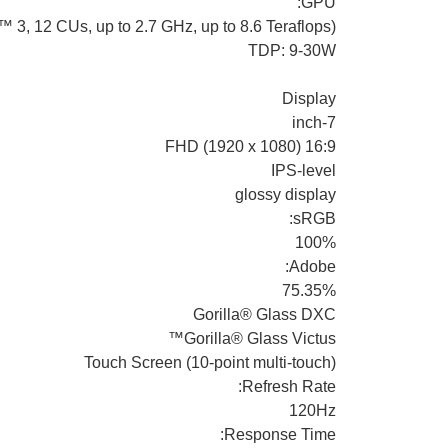
GPU:
12 CUs, up to 2.7 GHz, up to 8.6 Teraflops)
TDP: 9-30W
Display
7-inch
FHD (1920 x 1080) 16:9
IPS-level
glossy display
sRGB:
100%
Adobe:
75.35%
Gorilla® Glass DXC
Gorilla® Glass Victus™
Touch Screen (10-point multi-touch)
Refresh Rate:
120Hz
Response Time: