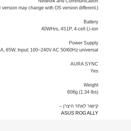
Network and Communication
 version may change with OS version different.)
Battery
40WHrs, 4S1P, 4-cell Li-ion
Power Supply
A, 65W, Input: 100~240V AC 50/60Hz universal
AURA SYNC
Yes
Weight
608g (1.34 lbs)
קישור לאתר היצרן –
ASUS ROG ALLY