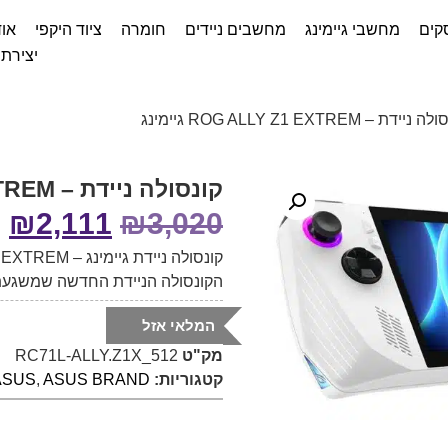
קים
מחשבי גיימינג
מחשבים ניידים
חומרה
ציוד היקפי
אוד
יצירת
ידת – ROG ALLY Z1 EXTREM גיימינג
קונסולה ניידת – ROG ALLY Z1 EXTREM גיימינג
₪
2,111
₪
3,020
קונסולה ניידת גיימינג – ROG ALLY Z1 EXTREM (מחשב גיימינג)
הקונסולה הניידת החדשה שמשגעת
המלאי אזל
מק"ט
RC71L-ALLY.Z1X_512
קטגוריות:
ASUS BRAND
,
ASUS