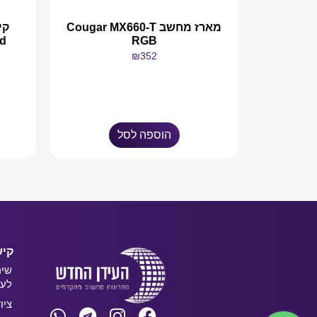
מארז מחשב Cougar MX660-T
d
RGB
₪
352
הוספה לסל
קיש
שיר
לעס
ציו