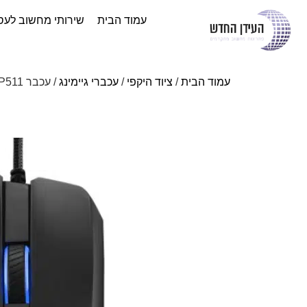
עמוד הבית
שירותי מחשוב לעס
עמוד הבית
/
ציוד היקפי
/
עכברי גיימינג
/ עכבר ASUS ROG Chakram Core mouse USB Type-A P511