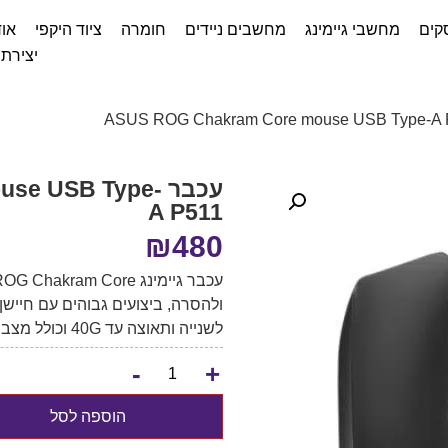
קים
מחשבי גיימינג
מחשבים ניידים
חומרה
ציוד היקפי
אוד
יצירת
עכבר  USB Type
A P511
₪
480
לשנייה ותאוצה עד 40G וכולל מצב אנלוגי או דיגיטלי.
-
+
הוספה לסל