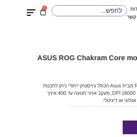
0
ות
 קשר
ASUS ROG Chakram Core mouse-
עכבר גיימינג ROG Chakram Core מבית Asus הכולל ג'ויסטיק ייחודי ניתן לתכנות
ולהסרה, ביצועים גבוהים עם חיישן 16000 DPI, מעקב אחר תנועה עד 400 אינץ'