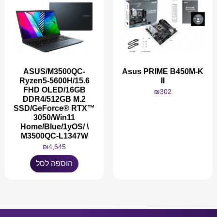
ASUS/M3500QC-
Asus PRIME B450M-K
Ryzen5-5600H/15.6
II
FHD OLED/16GB
₪
302
DDR4/512GB M.2
SSD/GeForce® RTX™
3050/Win11
Home/Blue/1yOS/ \
M3500QC-L1347W
מידע נוסף
₪
4,645
הוספה לסל