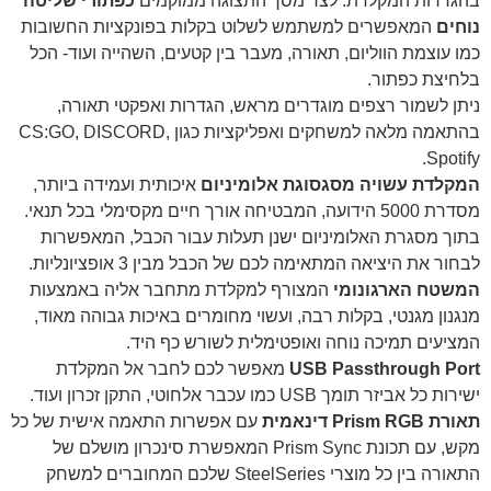
בהגדרות המקלדת. לצד מסך התצוגה ממוקמים
כפתורי שליטה
נוחים
המאפשרים למשתמש לשלוט בקלות בפונקציות החשובות
כמו עוצמת הווליום, תאורה, מעבר בין קטעים, השהייה ועוד- הכל
בלחיצת כפתור.
ניתן לשמור רצפים מוגדרים מראש, הגדרות ואפקטי תאורה,
בהתאמה מלאה למשחקים ואפליקציות כגון CS:GO, DISCORD,
Spotify.
המקלדת עשויה מסגסוגת אלומיניום
איכותית ועמידה ביותר,
מסדרת 5000 הידועה, המבטיחה אורך חיים מקסימלי בכל תנאי.
בתוך מסגרת האלומיניום ישנן תעלות עבור הכבל, המאפשרות
לבחור את היציאה המתאימה לכם של הכבל מבין 3 אופציונליות.
המשטח הארגונומי
המצורף למקלדת מתחבר אליה באמצעות
מנגנון מגנטי, בקלות רבה, ועשוי מחומרים באיכות גבוהה מאוד,
המציעים תמיכה נוחה ואופטימלית לשורש כף היד.
USB Passthrough Port
מאפשר לכם לחבר אל המקלדת
ישירות כל אביזר תומך USB כמו עכבר אלחוטי, התקן זכרון ועוד.
תאורת
Prism RGB
דינאמית
עם אפשרות התאמה אישית של כל
מקש, עם תכונת Prism Sync המאפשרת סינכרון מושלם של
התאורה בין כל מוצרי SteelSeries שלכם המחוברים למשחק