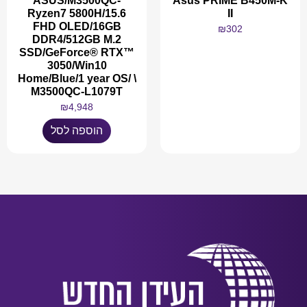
ASUS/M3500QC-
Asus PRIME B450M-K
Ryzen7 5800H/15.6
II
FHD OLED/16GB
₪
302
DDR4/512GB M.2
SSD/GeForce® RTX™
3050/Win10
Home/Blue/1 year OS/ \
M3500QC-L1079T
מידע נוסף
₪
4,948
הוספה לסל