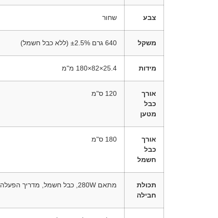
צבע
שחור
משקל
‎640 גרם ±2.5% (ללא כבל חשמל)
מידות
‎180×82×25.4 מ"מ
אורך
120 ס"מ
כבל
מטען
אורך
180 ס"מ
כבל
חשמל
תכולת
מתאם 280W, כבל חשמל, מדריך הפעלה מהיר (QSG), חוברת אחריות
חבילה