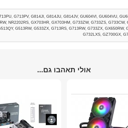
G713PU, G713PV, G814JI, G814JU, G814JV, GU604VI, GU604VU, GU
2RW, NR2202RS, GX703HR, GX703HM, G733ZW, G733ZS, G733CW, 
G513QY, G513RW, G533ZX, G713RS, G713RW, G733ZX, GX650RW, 
G732LXS, GZ700GX, G
אולי תאהבו גם...