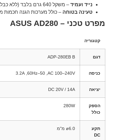
נייד ועמיד
– משקל ‎640 גרם בלבד (ללא כבל), עם עיצוב קומפקטי וקל לנשיאה.
טעינה בטוחה
– כולל מערכות הגנה חכמות מפ
מפרט טכני – ASUS AD280
קטגוריה
דגם
ADP-280EB B
כניסה
AC ‎100–240V, ‏50–60Hz, ‏3.2A
יציאה
DC ‎20V / 14A
הספק
‎280W
כולל
תקע
ø6.0 מ"מ
DC