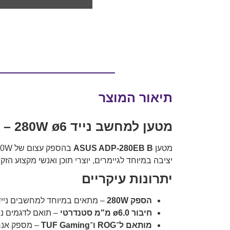
תיאור המוצר
מטען למחשב נייד ASUS ADP-280EB B – 280W ø6 מ"מ
מטען
ASUS ADP-280EB B
בהספק עצום של ‎280W עם חיבור ø6 מ"מ, מיועד למחשבי
יציבה במיוחד לגיימרים, יוצרי תוכן ואנשי מקצוע הז
יתרונות עיקריים
הספק 280W
– מתאים במיוחד למחשבים ניידי
חיבור ø6.0 מ"מ סטנדרטי
– תואם לדגמים נבחר
מותאם ל־ROG ו־TUF Gaming
– מספק אנרג