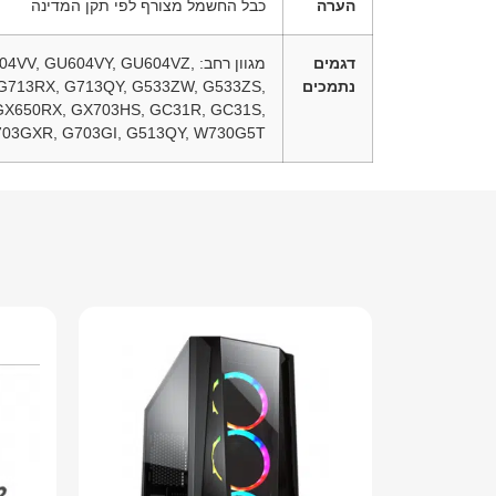
הערה
כבל החשמל מצורף לפי תקן המדינה
דגמים
מגוון רחב: ‏
604VV, GU604VY, GU604VZ,
נתמכים
G713RX, G713QY, G533ZW, G533ZS,
GX650RX, GX703HS, GC31R, GC31S,
703GXR, G703GI, G513QY, W730G5T