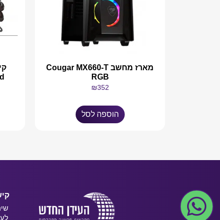
מארז מחשב Cougar MX660-T
d
RGB
₪
352
הוספה לסל
קיש
שיר
לעס