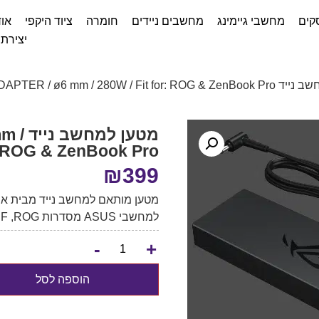
קים
מחשבי גיימינג
מחשבים ניידים
חומרה
ציוד היקפי
אוד
יצירת
ASUS AD280 ADAPTER / ø6 mm / 280W / 
מטען 
r: ROG & ZenBook Pro
₪
399
למחשבי ASUS מסדרות ROG, ‏TUF, ‏ZenBook Pro ו־ProArt.
-
+
הוספה לסל