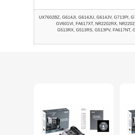
UX7602BZ, G614JI, G614JU, G614JV, G713PI, 
GV601VI, FA617XT, NR2202RX, NR220
G513RX, G513RS, G513PV, FA617NT, 