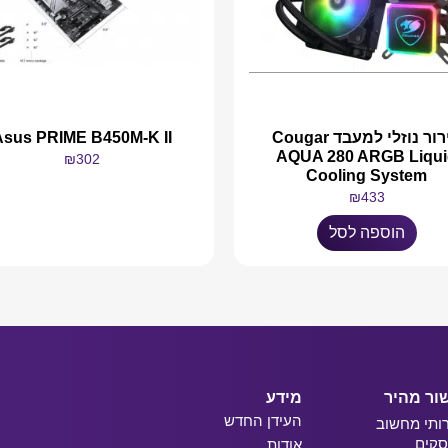
קירור נוזלי למעבד Cougar
Asus PRIME B450M-K II
AQUA 280 ARGB Liqui
₪
302
Cooling System
₪
433
מידע נוסף
הוספה לסל
ור מהיר
מידע
העידן החדש
ותי מחשוב
קים
אודות