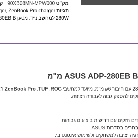
מק"ט
90XB08MN-MPW000
קט
תגיות
ZenBook Pro charger
,
ger
280W למחשב נייד
,
מטען ASUS ADP-280EB B
ROG
, ‏
TUF
, ‏
ZenBook Pro
ו־
t
קוקים להספק גבוה לעבודה רציפה.
ם חזקים עם דרישות ביצועים גבוהות.
ים בסדרות ASUS.
יה יציבה למשחקים ולשימוש אינטנסיבי.