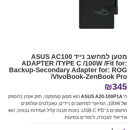
מטען למחשב נייד ASUS AC100
ADAPTER /TYPE C /100W /Fit for:
Backup-Secondary Adapter for: ROG
/VIvoBook-ZenBook Pro
₪
345
ה־
ASUS A20-100P1A
הוא מטען קומפקטי, חזק ואמין בהספק
של ‎100W, המיועד למחשבים ניידים, טאבלטים וטלפונים
התומכים ב־USB-C PD. בזכות מבנה קליל ועמידות גבוהה, הוא
אידיאלי לעבודה, לימודים ונסיעות.