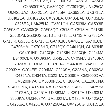
GZ301ZC, GZ301ZE, CR1100FKA, C433TA, C436FA,
CX5500FEA, GV301QC, GV301QE, UM425QA,
UM425UAZ, UX425EA, UM425IA, UX363EA, UX371EA,
UX482EA, UX482EG, UX393EA, UX435EAL, UX435EG,
UX325EA, UM425UA, GV301QH, GA503IM, GA503IE,
GA503IC, GA503QE, GA503QC, G513IC, G513IM, G513IR,
G533QM, G533QS, G513IE, G713IE, G713IM, G733QM,
G713IR, G533QR, G713IC, GA401IC, GA401IE, GA401QE ,
GX703HM, GX703HR, G713QY, GA401QH, GU603HE,
GA401IHR, G713QH, G713IH, G513QH, C214MA,
B9400CEA, UX393JA, UX425JA, C403NA, B9450FA,
C202XA, T103HAF, UX370UA, B9440UA, B9450CEA,
C203XA, C204EE, C204MA, C213SA, C223NA, C302CA,
C423NA, C434TA, C523NA, C536EA, CM3000DVA,
CM3200FVA, CM5500FDA, CT100PA, CX1100CNA,
CX1400CNA, CX1500CNA, GX502GV, Q408UG, S435EA,
T102HA, UX325JA, UX363JA, UX391FA, UX490UA,
T3300KA, UM3402YA, UM5302TA, UX425IA, UX425QA,
UX425SA, UX425UA, UX425UAZ, UX425UG, UX435EA,