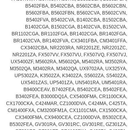
B5402FBA, B5402CBA, B5602CBA, B5602CBN,
B5602FBA, B5602FBN, B5602CVA, B5602CVN,
B5402FVA, B5402CVA, B1402CBA, B1502CBA,
B1402CGA, B1502CGA, B1402CVA, B1502CVA,
BR1102CGA, BR1102FGA, BR1402CGA, BR1402FGA,
BR1402CVA, BR1402FVA, CX3401FBA, CM3401FFA,
CX3402CBA, NR2203RA, NR2201ZE, NR2201ZC,
NR2201ZA, FX507VV, FX507VU, FX507VQ, FX507VJ,
UX5400ZF, M5602RA, M5602QA, M5402RA, M3502RA,
M3502QA, M3402RA, M3402QA, UX9702AA, UX325YA,
UP5302ZA, K3502ZA, K3402ZA, S5602ZA, S5402ZA,
UX5401ZAS, UP5401ZA, UN5401RA, UM5401RA,
B9400CEAV, B7402FEA, B5402CEA, B5402FEA,
B3402FEA, B3000DQ1A, CX5400FMA, CR1100CKA,
CX1700CKA, C424MAR, CZ1000DVA, C424MA, C425TA,
CM1400FXA, CM3200FM1A, CX1101CMA, CX1500CKA,
CX3400FMA, CX9400CEA, CZ1000DVA, B5302CEA,
B5302FEA, GV301RA, GV301RC, GV301RE, GZ301ZA,