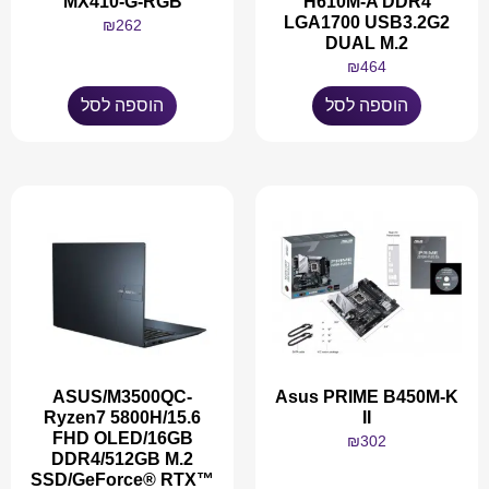
MX410-G-RGB
H610M-A DDR4
LGA1700 USB3.2G2
₪
262
DUAL M.2
₪
464
הוספה לסל
הוספה לסל
ASUS/M3500QC-
Asus PRIME B450M-K
Ryzen7 5800H/15.6
II
FHD OLED/16GB
₪
302
DDR4/512GB M.2
SSD/GeForce® RTX™