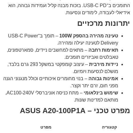
התומכים ב־USB-C PD. בזכות מבנה קליל ועמידות גבוהה, הוא
אידיאלי לעבודה, לימודים ונסיעות.
יתרונות מרכזיים
טעינה מהירה בהספק 100W
– תומך ב־USB-C Power
Delivery לטעינה יעילה ומהירה.
תאימות רחבה
– מתאים למחשבים ניידים, סמארטפונים,
טאבלטים ואביזרים תומכים.
ניידות מירבית
– עיצוב קומפקטי במשקל ‎293 גרם בלבד,
מושלם לנסיעות ויומיום.
אמינות גבוהה
– בנוי מחומרים איכותיים וכולל מנגנוני הגנה
מפני חום, זרם יתר וקצר.
שימוש בינלאומי
– מתח כניסה אוניברסלי ‎AC100-240V,
מותאם למדינות שונות.
מפרט טכני – ASUS A20-100P1A
קטגוריה
מפרט