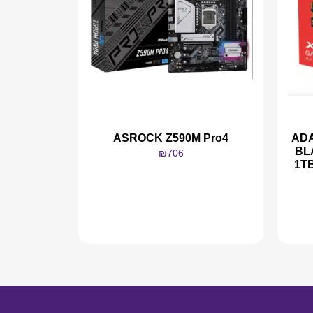
ADA
ASROCK Z590M Pro4
BL
₪
706
1T
מידע נוסף