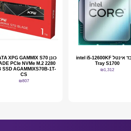
מעבד אינטל intel i5-12600KF
כונן TA XPG GAMMIX S70
ADE PCIe NVMe M.2 2280
Tray S1700
B SSD AGAMMIXS70B-1T-
₪
1,312
CS
₪
807
מידע נוסף
מידע נוסף