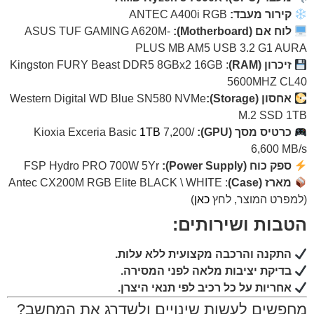
קירור מעבד:
ANTEC A400i RGB
לוח אם (Motherboard):
ASUS TUF GAMING A620M-
PLUS MB AM5 USB 3.2 G1 AURA
זיכרון (RAM)
: Kingston FURY Beast DDR5 8GBx2 16GB
5600MHZ CL40
אחסון (Storage):
Western Digital WD Blue SN580 NVMe
M.2 SSD 1TB
כרטיס מסך (GPU):
Kioxia Exceria Basic
7,200/
1TB
6,600 MB/s
ספק כוח (Power Supply):
FSP Hydro PRO 700W 5Yr
מארז (Case)
: Antec CX200M RGB Elite BLACK \ WHITE
(למפרט המוצר, לחץ
כאן
)
הטבות ושירותים:
התקנה והרכבה מקצועית ללא עלות.
בדיקת יציבות מלאה לפני המסירה.
אחריות על כל רכיב לפי תנאי היצרן.
מחפשים לעשות שינויים ולשדרג את המחשב?