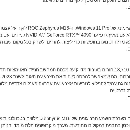
.
.
לראשונה, ה-M16 יכלול תצוגת ™AniMe Matrix. עם 18,710 חורים בעיבוד מדויק על מכסה המח
LED
סטנדרטיים.
.
כסן בתבנית רמקולים מחודשת. מערך מיקרופונים תלת מימדי הניתן ל