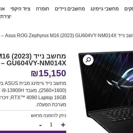
קים
מחשבי גיימינג
מחשבים ניידים
חומרה
ציוד היקפי
אוד
יצירת
Asus ROG Zephyrus M16 (2 – צבע Off Black AniMe Matrix
מחשב נייד 23
GU604VY-NM014X – צבע Off Black AniMe Matrix
₪
15,150
מערכת הפעלה.
ניתן להזמנה מראש
-
+