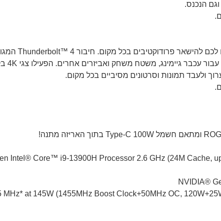
.
.
en Intel® Core™ i9-13900H Processor 2.6 GHz (24M Cache, up t
NVIDIA® G
5 MHz* at 145W (1455MHz Boost Clock+50MHz OC, 120W+25