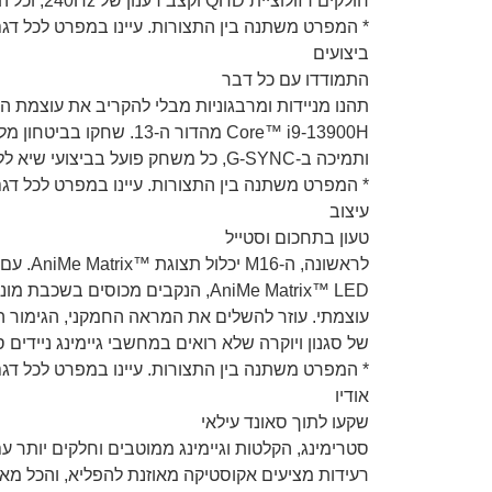
חולקים רזולוציית QHD וקצב רענון של 240Hz, וכל הדגמים חולקים יחס מסך לגוף מדהים של 92%.
* המפרט משתנה בין התצורות. עיינו במפרט לכל דגם
ביצועים
התמודדו עם כל דבר
ותמיכה ב-G-SYNC, כל משחק פועל בביצועי שיא ללא מריחות. נועו בחופשיות כדי ליצור, להזרים ולשחק בכל מקום שבו המוד מגיע.
* המפרט משתנה בין התצורות. עיינו במפרט לכל דגם
עיצוב
טעון בתחכום וסטייל
של סגנון ויוקרה שלא רואים במחשבי גיימינג ניידים 
* המפרט משתנה בין התצורות. עיינו במפרט לכל דגם
אודיו
שקעו לתוך סאונד עילאי
רעידות מציעים אקוסטיקה מאוזנת להפליא, והכל מאו