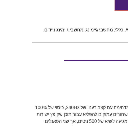
,
כללי
,
מחשבי גיימינג
,
מחשבי גיימינג ניידים
,
עבור גיימרים שדורשים את צלילות התנועה והתמונה הטובה ביותר, Zephyrus M16 מציע תצוגת Nebula HDR Display מדהימה עם קצב רענון של 240Hz, כיסוי של 100%
ת HDR מדהימה. פאנל 16:10 Mini LED בגודל 16 אינץ', מספק גוונים שחורים עמוקים להפליא עבור תוכן שקופץ ישירות
מהמסך, בין אם אתם צופים בסרט או משחקים במשחק יריות מהיר. בדגמים ללא פאנל Mini LED, הבהירות המקסימלית מגיעה לשיא של 500 ניטים, אך שני הפאנלים