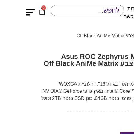
0
ות
 קשר
Asus ROG Zephyrus M16 (20)
מחשב נייד גיימינג מבית ASUS בעל מסך בגודל 16", רזולוציית WQXGA
(2560×1600), מעבד Intel® Core™ i9-13900H, מאיץ גרפי NVIDIA® GeForce
RTX™ 4090 Laptop 16GB, זיכרון פנימי בנפח 64GB, כונן SSD בנפח 2TB וכולל