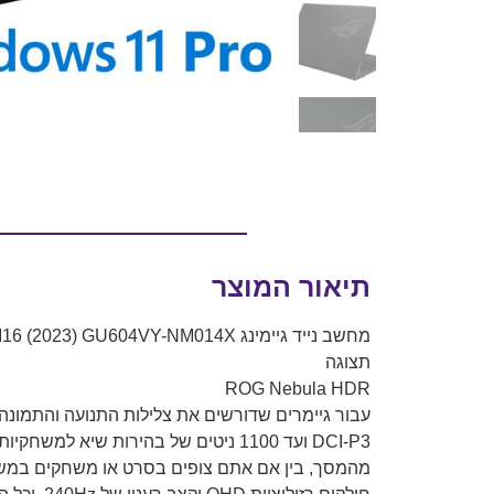
תיאור המוצר
מחשב נייד גיימינג Asus ROG Zephyrus M16 (2023) GU604VY-NM014X – צבע Off Black AniMe Matrix
תצוגה
ROG Nebula HDR