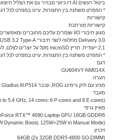
ביטול רעשים AI דו-כיווני מבהיר גם את הצליל היוצא וגם הנכנס.
* המפרט משתנה בין התצורות. עיינו במפרט לכל דגם
קישוריות
קישוריות מורחבת
2.1 ייעודית. חריץ microSD מקל על יוצרים לצלם, לערוך ולעבד תמונות וסרטונים מסיביים בכל מקום.
* המפרט משתנה בין התצורות. עיינו במפרט לכל דגם
דגם
GU604VY-NM014X
הערה
מגיע עם תיק גיימינג ROG, עכבר ROG Gladius III P514 ומתאם חשמל Type-C 100W בתוך האריזה מתנה!
מעבד
o 5.4 GHz, 14 cores: 6 P-cores and 8 E-cores)
מאיץ גרפי
eForce RTX™ 4090 Laptop GPU 16GB GDDR6
W Dynamic Boost, 125W+25W in Manual Mode)
זיכרון
64GB (2x 32GB DDR5-4800 SO-DIMM)