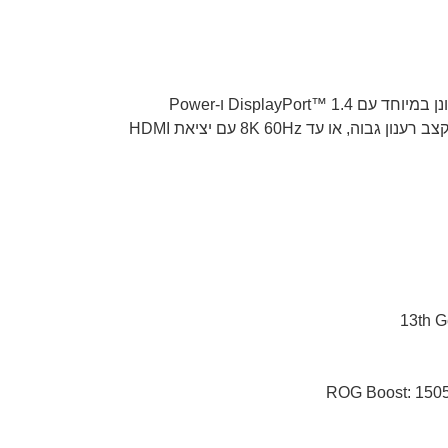
מגוון חיבורי I/O שומרים עליכם מחוברים ומאפשרים לכם להישאר פרודוקטיבים בכל מקום. חיבור Thunderbolt™ 4 המגוונן במיוחד עם DisplayPort™ 1.4 ו-Power
Delivery 3.0 מתלווה לשני חיבורי USB 3.2 Type-A עבור עכבר גיימינג, משטח משחק ואביזרים אחרים. הפעילו צגי 4K בקצב רענון גבוה, או עד 8K 60Hz עם יציאת HDMI
13th G
ROG Boost: 150