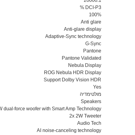
20000:1
DCI-P3 %
100%
Anti glare
Anti-glare display
Adaptive-Sync technology
G-Sync
Pantone
Pantone Validated
Nebula Display
ROG Nebula HDR Display
Support Dolby Vision HDR
Yes
מולטימדיה
Speakers
W dual-force woofer with Smart Amp Technology
2x 2W Tweeter
Audio Tech
AI noise-canceling technology