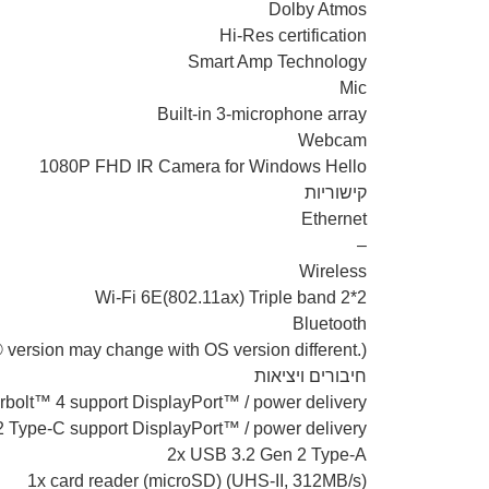
Dolby Atmos
Hi-Res certification
Smart Amp Technology
Mic
Built-in 3-microphone array
Webcam
1080P FHD IR Camera for Windows Hello
קישוריות
Ethernet
–
Wireless
Wi-Fi 6E(802.11ax) Triple band 2*2
Bluetooth
 version may change with OS version different.)
חיבורים ויציאות
bolt™ 4 support DisplayPort™ / power delivery
 Type-C support DisplayPort™ / power delivery
2x USB 3.2 Gen 2 Type-A
1x card reader (microSD) (UHS-II, 312MB/s)