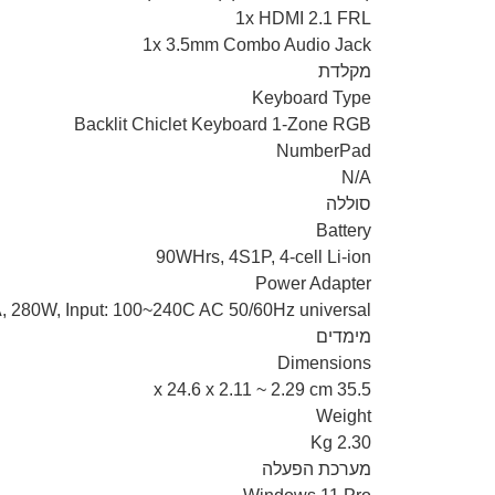
1x HDMI 2.1 FRL
1x 3.5mm Combo Audio Jack
מקלדת
Keyboard Type
Backlit Chiclet Keyboard 1-Zone RGB
NumberPad
N/A
סוללה
Battery
90WHrs, 4S1P, 4-cell Li-ion
Power Adapter
, 280W, Input: 100~240C AC 50/60Hz universal
מימדים
Dimensions
35.5 x 24.6 x 2.11 ~ 2.29 cm
Weight
2.30 Kg
מערכת הפעלה