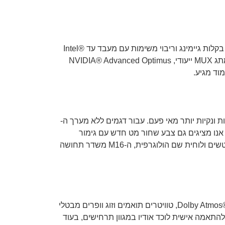
תהנו מניידות ומרבגוניות מבלי להקריב את עוצמת הגיימינג של Windows 11 Pro. ה-ROG Zephyrus M16 לוקח על עצמו בקלות גיימינג וריבוי משימות עם מעבד עד Intel®
Core™ i9-13900H מהדור ה-13. שחקו בביטחון מלא עם מאיץ גרפי עד NVIDIA® GeForce RTX™ 4090 לניידים. עם מתג MUX ייעודי, NVIDIA® Advanced Optimus
שב הנייד, האנימציות חדות ונקיות יותר מאי פעם. עבור דגמים ללא מערך ה-
AniMe Matrix™ , הנקבים מכוסים בשכבת מונוכרום, מה שמאפשר למכסה לשנות את הצבע עם האור. לשנת 2023, אנו מציגים גם צבע שחור מט חדש עם גימור
עוצמתי. עוזר להשלים את המראה החמקני, הגימור הזה גם עמיד להפליא לטביעות אצבע. עם ארבעה פאנלים צדדיים מלוטשים ולוחית שם הולוגרפית, ה-M16 משדר תחושה
סטרימינג, הקלטות וגיימינג ממוטבים וחלקים יותר עם מערכת השמע הרב-גונית של Zephyrus M16. מלווים בטכנולוגיית ®Dolby Atmos, טוויטרים תואמים וזוג וופרים מבטלי
התאמה אישית לוכד אודיו במגוון תרחישים, בעוד