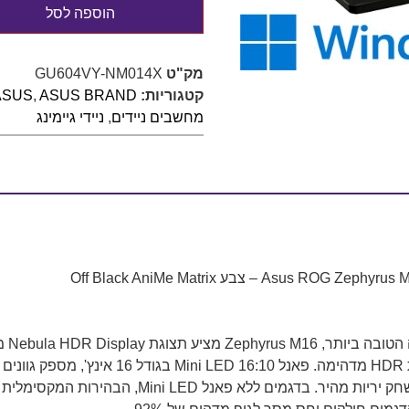
הוספה לסל
מק"ט
GU604VY-NM014X
קטגוריות:
ASUS BRAND
,
ASUS
מחשבים ניידים
,
ניידי גיימינג
DCI-P3 ועד 1100 ניטים של בהירות שיא למשחקיו