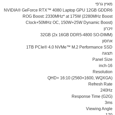
מאיץ גרפי
NVIDIA® GeForce RTX™ 4080 Laptop GPU 12GB GDDR6
ROG Boost: 2330MHz* at 175W (2280MHz Boost
Clock+50MHz OC, 150W+25W Dynamic Boost)
זיכרון
32GB (2x 16GB DDR5-4800 SO-DIMM)
אחסון
1TB PCIe® 4.0 NVMe™ M.2 Performance SSD
תצוגה
Panel Size
16-inch
Resolution
QHD+ 16:10 (2560×1600, WQXGA)
Refresh Rate
240Hz
Response Time (G2G)
3ms
Viewing Angle
170