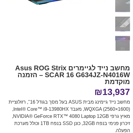
מחשב נייד לגיימרים Asus ROG Strix
SCAR 16 G634JZ-N4016W – הזמנה
מוקדמת
₪
13,937
מחשב נייד גיימינג מבית ASUS בעל מסך בגודל 16", רזולוציית
WQXGA (2560×1600), מעבד Intel® Core™ i9-13980HX,
מאיץ גרפי NVIDIA® GeForce RTX™ 4080 Laptop 12GB,
זיכרון פנימי בנפח 32GB, כונן SSD בנפח 1TB וכולל מערכת
הפעלה.