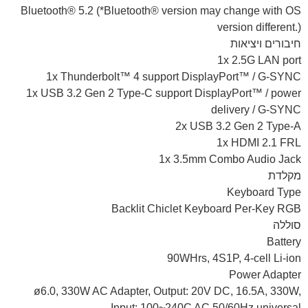
Bluetooth® 5.2 (*Bluetooth® version may change with OS
version different.)
חיבורים ויציאות
1x 2.5G LAN port
1x Thunderbolt™ 4 support DisplayPort™ / G-SYNC
1x USB 3.2 Gen 2 Type-C support DisplayPort™ / power
delivery / G-SYNC
2x USB 3.2 Gen 2 Type-A
1x HDMI 2.1 FRL
1x 3.5mm Combo Audio Jack
מקלדת
Keyboard Type
Backlit Chiclet Keyboard Per-Key RGB
סוללה
Battery
90WHrs, 4S1P, 4-cell Li-ion
Power Adapter
ø6.0, 330W AC Adapter, Output: 20V DC, 16.5A, 330W,
Input: 100~240C AC 50/60Hz universal