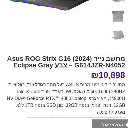
מחשב נייד Asus ROG Strix G16 (2024)
G614JZR-N4052 – צבע Eclipse Gray
₪
10,898
מחשב נייד גיימינג מבית ASUS בעל מסך בגודל 16", רזולוציית
WQXGA (2560×1600) 240HZ, מעבד Intel® Core™ i9-
14900H, מאיץ גרפי NVIDIA® GeForce RTX™ 4080 Laptop
12GB, זיכרון פנימי בנפח 32GB, כונן SSD בנפח 1TB ללא
מערכת הפעלה
המלאי אזל