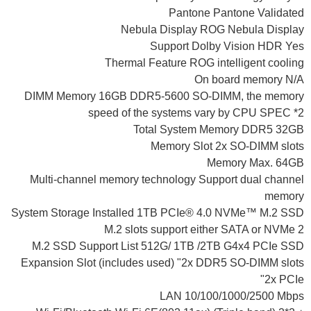
Pantone Pantone Validated
Nebula Display ROG Nebula Display
Support Dolby Vision HDR Yes
Thermal Feature ROG intelligent cooling
On board memory N/A
DIMM Memory 16GB DDR5-5600 SO-DIMM, the memory
speed of the systems vary by CPU SPEC *2
Total System Memory DDR5 32GB
Memory Slot 2x SO-DIMM slots
Memory Max. 64GB
Multi-channel memory technology Support dual channel
memory
System Storage Installed 1TB PCIe® 4.0 NVMe™ M.2 SSD
M.2 slots support either SATA or NVMe 2
M.2 SSD Support List 512G/ 1TB /2TB G4x4 PCIe SSD
Expansion Slot (includes used) "2x DDR5 SO-DIMM slots
2x PCIe"
LAN 10/100/1000/2500 Mbps