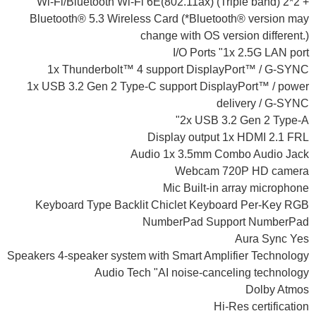
Wi-Fi/Bluetooth Wi-Fi 6E(802.11ax) (Triple band) 2*2 +
Bluetooth® 5.3 Wireless Card (*Bluetooth® version may
change with OS version different.)
I/O Ports "1x 2.5G LAN port
1x Thunderbolt™ 4 support DisplayPort™ / G-SYNC
1x USB 3.2 Gen 2 Type-C support DisplayPort™ / power
delivery / G-SYNC
2x USB 3.2 Gen 2 Type-A"
Display output 1x HDMI 2.1 FRL
Audio 1x 3.5mm Combo Audio Jack
Webcam 720P HD camera
Mic Built-in array microphone
Keyboard Type Backlit Chiclet Keyboard Per-Key RGB
NumberPad Support NumberPad
Aura Sync Yes
Speakers 4-speaker system with Smart Amplifier Technology
Audio Tech "AI noise-canceling technology
Dolby Atmos
Hi-Res certification