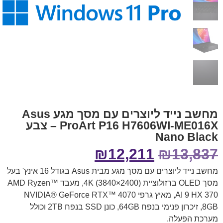
מחשב נייד ליוצרים עם מסך מגע Asus
ProArt P16 H7606WI-ME016X – צבע
Nano Black
₪
12,211
₪
13,837
מחשב נייד ליוצרים עם מסך מגע מבית Asus בגודל 16 אינץ' בעל
מסך OLED ברזולוציית 4K (3840×2400), מעבד AMD Ryzen™
AI 9 HX 370, מאיץ גרפי NVIDIA® GeForce RTX™ 4070
8GB, זיכרון פנימי בנפח 64GB, כונן SSD בנפח 2TB וכולל
מערכת הפעלה.