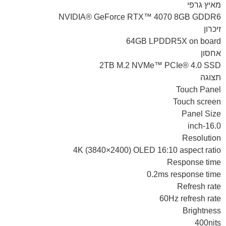
מאיץ גרפי
NVIDIA® GeForce RTX™ 4070 8GB GDDR6
זיכרון
64GB LPDDR5X on board
אחסון
2TB M.2 NVMe™ PCIe® 4.0 SSD
תצוגה
Touch Panel
Touch screen
Panel Size
16.0-inch
Resolution
4K (3840×2400) OLED 16:10 aspect ratio
Response time
0.2ms response time
Refresh rate
60Hz refresh rate
Brightness
400nits