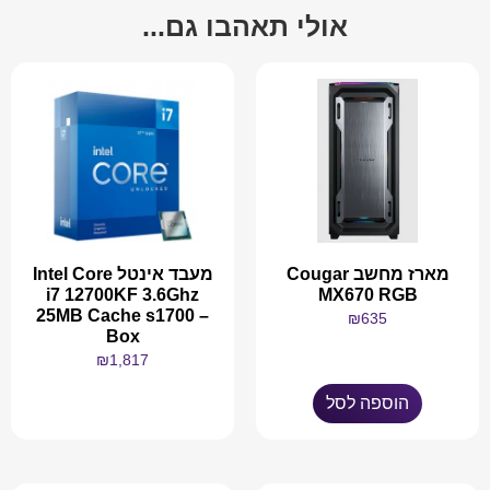
אולי תאהבו גם...
מארז מחשב Cougar
מעבד אינטל Intel Core
i7 12700KF 3.6Ghz
MX670 RGB
25MB Cache s1700 –
₪
635
Box
₪
1,817
הוספה לסל
מידע נוסף