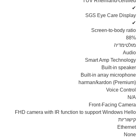
TÜV Rheinland-certified
✔
SGS Eye Care Display
✔
Screen-to-body ratio
88%
מולטימדיה
Audio
Smart Amp Technology
Built-in speaker
Built-in array microphone
harman/kardon (Premium)
Voice Control
N/A
Front-Facing Camera
FHD camera with IR function to support Windows Hello
קישוריות
Ethernet
None