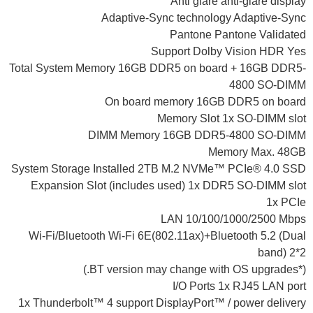
Anti glare anti-glare display
Adaptive-Sync technology Adaptive-Sync
Pantone Pantone Validated
Support Dolby Vision HDR Yes
Total System Memory 16GB DDR5 on board + 16GB DDR5-
4800 SO-DIMM
On board memory 16GB DDR5 on board
Memory Slot 1x SO-DIMM slot
DIMM Memory 16GB DDR5-4800 SO-DIMM
Memory Max. 48GB
System Storage Installed 2TB M.2 NVMe™ PCIe® 4.0 SSD
Expansion Slot (includes used) 1x DDR5 SO-DIMM slot
1x PCIe
LAN 10/100/1000/2500 Mbps
Wi-Fi/Bluetooth Wi-Fi 6E(802.11ax)+Bluetooth 5.2 (Dual
band) 2*2
(*BT version may change with OS upgrades.)
I/O Ports 1x RJ45 LAN port
1x Thunderbolt™ 4 support DisplayPort™ / power delivery