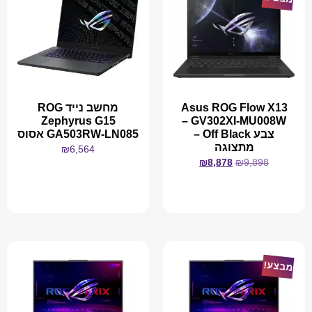
Asus ROG Flow X13
מחשב נייד ROG
Zephyrus G15
GV302XI-MU008W –
צבע Off Black –
GA503RW-LN085 אסוס
מתצוגה
₪
6,564
₪
8,878
₪
9,898
מידע נוסף
מידע נוסף
מבצע!