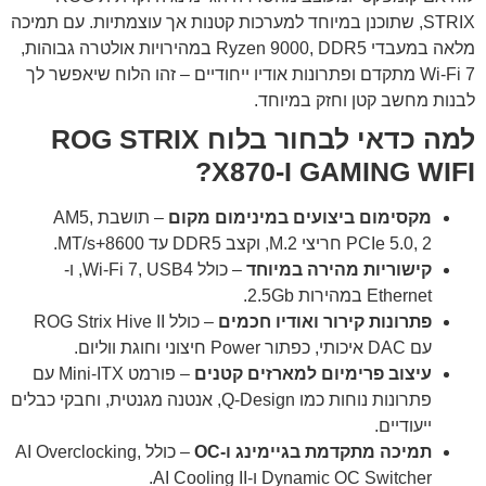
STRIX, שתוכנן במיוחד למערכות קטנות אך עוצמתיות. עם תמיכה
מלאה במעבדי Ryzen 9000, DDR5 במהירויות אולטרה גבוהות,
Wi-Fi 7 מתקדם ופתרונות אודיו ייחודיים – זהו הלוח שיאפשר לך
לבנות מחשב קטן וחזק במיוחד.
למה כדאי לבחור בלוח ROG STRIX
X870-I GAMING WIFI?
מקסימום ביצועים במינימום מקום
– תושבת AM5,
PCIe 5.0, 2 חריצי M.2, וקצב DDR5 עד 8600+MT/s.
קישוריות מהירה במיוחד
– כולל Wi-Fi 7, USB4, ו-
Ethernet במהירות 2.5Gb.
פתרונות קירור ואודיו חכמים
– כולל ROG Strix Hive II
עם DAC איכותי, כפתור Power חיצוני וחוגת ווליום.
עיצוב פרימיום למארזים קטנים
– פורמט Mini-ITX עם
פתרונות נוחות כמו Q-Design, אנטנה מגנטית, וחבקי כבלים
ייעודיים.
תמיכה מתקדמת בגיימינג ו-OC
– כולל AI Overclocking,
Dynamic OC Switcher ו-AI Cooling II.