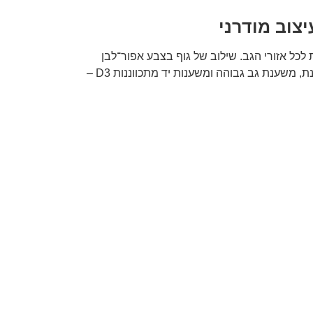
כל אזורי הגב. שילוב של גוף בצבע אפור־לבן
וריפוד אפור כהה מעניקים לכיסא מראה נקי ועכשווי המתאים לכל משרד או חלל עבודה ביתי. בזכות תמיכה מותנית מתכווננת, משענת גב גבוהה ומשענות יד מתכווננות D3 –