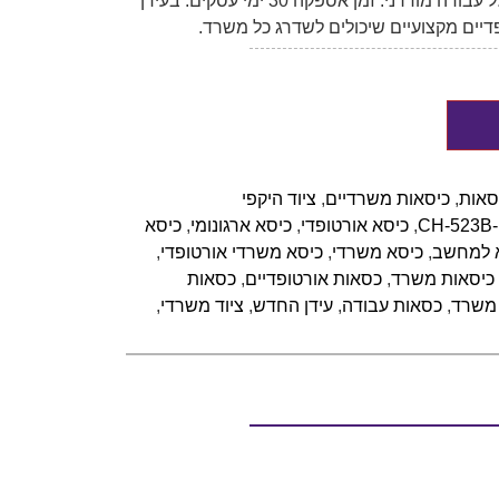
White Bold משתלב היטב בכל חלל עבודה מודרני. זמן אספקה 30 ימי עסקים. בעידן
דיים מקצועיים שיכולים לשדרג כל משרד.
סאות
,
כיסאות משרדיים
,
ציוד היקפי
CH-523B
,
כיסא אורטופדי
,
כיסא ארגונומי
,
כיסא
 למחשב
,
כיסא משרדי
,
כיסא משרדי אורטופדי
,
כיסאות משרד
,
כסאות אורטופדיים
,
כסאות
משרד
,
כסאות עבודה
,
עידן החדש
,
ציוד משרדי
,