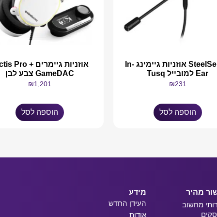
SteelSeries אוזניות גיימינג In-
אוזניות גיימרים is Pro
Ear למובייל Tusq
GameDAC צבע לבן
₪
1,201
₪
231
הוספה לסל
הוספה לסל
ור מהיר
מידע
העידן החדש
ותי מחשוב
קים
אודות