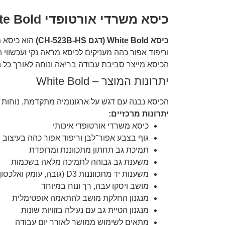
כיסא משרדי אורטופדי White Bold – שילוב מושלם של תמיכה, נוחות ועיצוב מודרני
כיסא White Bold (דגם CH-523B-HS)
הוא כיסא מ
הכיסא מייצר סביבת עבודה בריאה ונוחה לאורך כל ה
יתרונות המוצר – White Bold
הכיסא נבנה עם דגש על ארגונומיה מתקדמת, נוחו
יתרונות מרכזיים:
כיסא משרדי אורטופדי איכותי
גוף בצבע אפור־לבן וריפוד אפור כהה בעיצוב מ
תמיכת גב תחתון מתכווננת ומרופדת
משענת גב גבוהה לתמיכה מלאה בשכמות
משענות יד מתכווננות D3 (גובה, עומק ואלכסון)
מושב ויסקו עבה, רך ונוח במיוחד
מנגנון החלקת מושב להתאמה אופטימלית
מנגנון הטיית גב עם נעילה בזוויות שונות
מתאים לשימוש ממושך לאורך יום עבודה