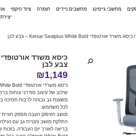
קים
מחשבי גיימינג
מחשבים ניידים
חומרה
ציוד היקפי
אוד
יצירת
 כיסא משרד אורטופדי Keisar Seatplus White Bold – צבע לבן
צבע לבן
₪
1,149
שילוב של עיצוב מודרני ונוחות בר
לכל משתמש.
מושב הוויסקו העבה מספק חוויית י
החלקת מושב והטיית גב עם נעילה 
בריאה לאורך יום העבודה. בזכות ש