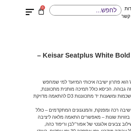
0
ות
 קשר
כיסא משרד אורטופדי Keisar Seatplus White Bold –
כיסא משרדי אורטופדי White Bold הוא פתרון ישיבה איכותי המיועד למי שמחפש
מה גבוהה. הכיסא כולל תמיכה מותנית מתכווננת,
משענת גב גבוהה לרבות תמיכה בשכמות ומשענות יד מתכווננות D3 להתאמה מדויקת
שיבה רכה ומפנקת, והמנגנונים המתקדמים – כולל
בזוויות שונות – מאפשרים התאמה מלאה ליציבה
ילוב צבעים אלגנטי של אפור־לבן וריפוד כהה,