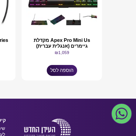
Apex Pro Mini Us מקדלת
גיימרים (אנגלית עברית)
₪
1,059
הוספה לסל
קיש
שיר
לעס