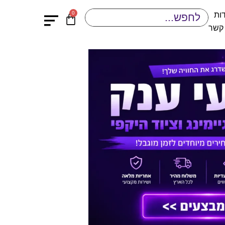
0
ות
 קשר