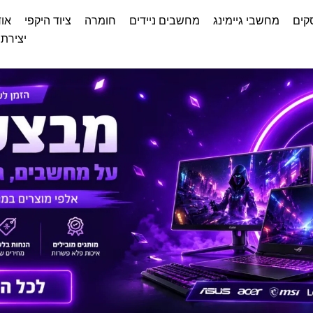
קים
מחשבי גיימינג
מחשבים ניידים
חומרה
ציוד היקפי
אוד
יצירת