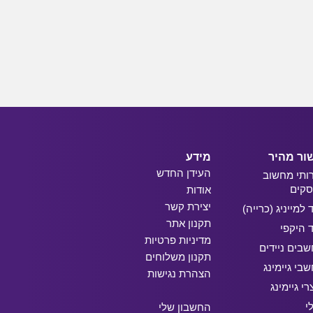
ור מהיר
מידע
העידן החדש
ותי מחשוב
קים
אודות
יצירת קשר
ד למייניג (כרייה)
תקנון אתר
ד היקפי
מדיניות פרטיות
בים ניידים
תקנון משלוחים
בי גיימינג
הצהרת נגישות
רי גיימינג
י
החשבון שלי