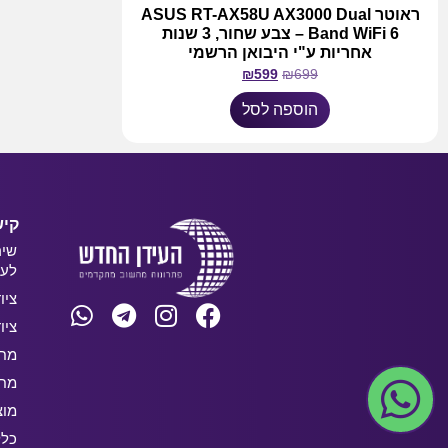
ראוטר ASUS RT-AX58U AX3000 Dual
Band WiFi 6 – צבע שחור, 3 שנות
אחריות ע"י היבואן הרשמי
₪
599
₪
699
הוספה לסל
קיש
שיר
לעס
ציו
ציו
מחש
מחש
מוצ
כלל